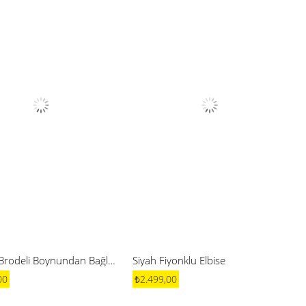
Pembe Brodeli Boynundan Bağlamalı Elbise
Siyah Fiyonklu Elbise
00
₺2.499,00