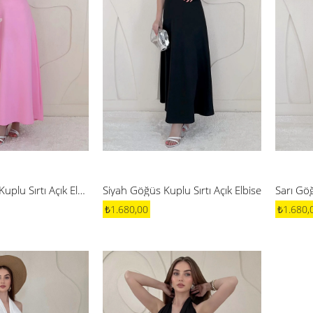
Pembe Göğüs Kuplu Sırtı Açık Elbise
Siyah Göğüs Kuplu Sırtı Açık Elbise
Sarı Göğ
₺1.680,00
₺1.680,