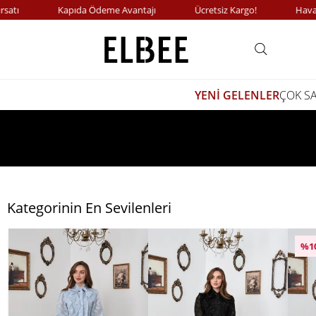
Kapıda Ödeme Avantajı
Ücretsiz Kargo!
Havale Ödeme
YENİ GELENLER
ÇOK S
Kategorinin En Sevilenleri
%1