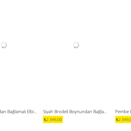
Gümüş Boyundan Bağlamalı Elbise
Siyah Brodeli Boynundan Bağlamalı Elbise
₺2.349,00
₺2.349,