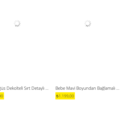
Sarı Göğüs Dekolteli Sırt Detaylı Keten Elbise
Bebe Mavi Boyundan Bağlamalı Keten Elbise
00
₺1.199,00