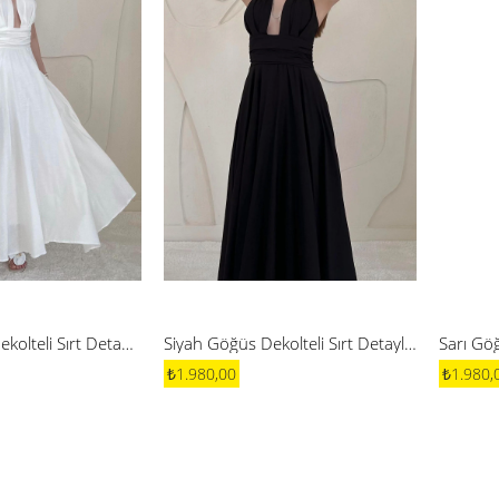
Beyaz Göğüs Dekolteli Sırt Detaylı Keten Elbise
Siyah Göğüs Dekolteli Sırt Detaylı Keten Elbise
₺1.980,00
₺1.980,