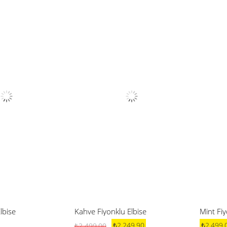
lbise
Kahve Fiyonklu Elbise
Mint Fiy
₺2.249,90
₺2.499,
₺2.499,00