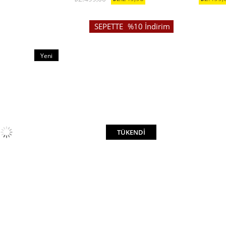
%10
İndirim
%10İndirim
Yeni
Ürün
TÜKENDI