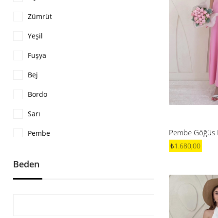
Zümrüt
Yeşil
Fuşya
Bej
Bordo
Sarı
Pembe
₺1.680,00
Bebe Mavi
Beden
Beyaz
Mavi
Kahve