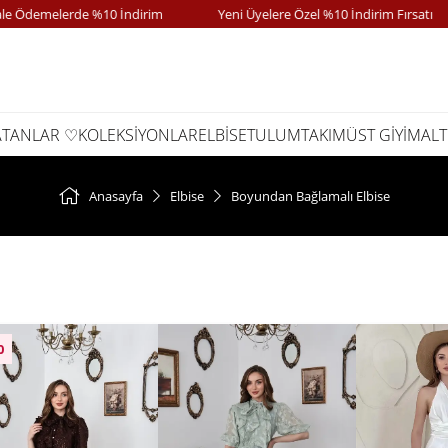
lerde %10 İndirim
Yeni Üyelere Özel %10 İndirim Fırsatı
Ka
ATANLAR ♡
KOLEKSİYONLAR
ELBİSE
TULUM
TAKIM
ÜST GİYİM
ALT
Anasayfa
Elbise
Boyundan Bağlamalı Elbise
0