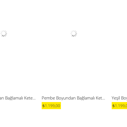
Bordo Boyundan Bağlamalı Keten Elbise
Pembe Boyundan Bağlamalı Keten Elbise
₺1.199,00
₺1.199,