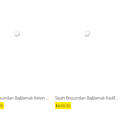
Yeşil Boyundan Bağlamalı Keten Elbise
Siyah Boyundan Bağlamalı Kadife Mini Elbise
00
₺649,90