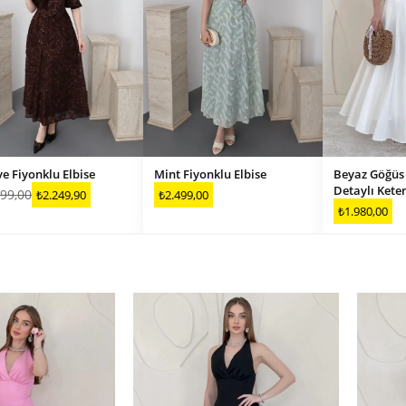
Kahve Fiyonklu Elbise
Mint Fiyonklu Elbise
Beyaz Göğüs 
Detaylı Keten
99,00
₺2.249,90
₺2.499,00
₺1.980,00