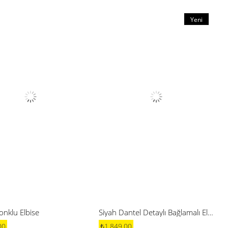
Yeni
Ürün
onklu Elbise
Siyah Dantel Detaylı Bağlamalı Elbise
00
₺1.849,00