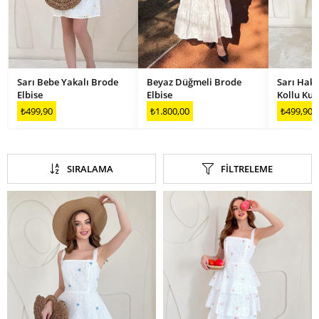
Sarı Bebe Yakalı Brode
Beyaz Düğmeli Brode
Sarı Hak
Elbise
Elbise
Kollu Kuş
₺499,90
₺1.800,00
₺499,90
SIRALAMA
FILTRELEME