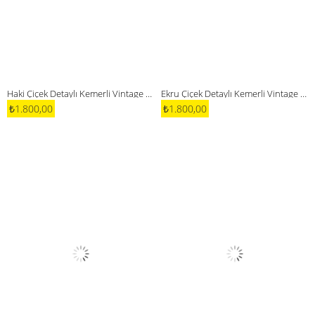
Haki Çiçek Detaylı Kemerli Vintage Elbise
Ekru Çiçek Detaylı Kemerli Vintage Elbise
₺1.800,00
₺1.800,00