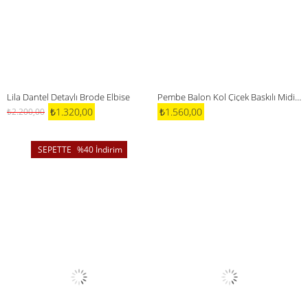
Lila Dantel Detaylı Brode Elbise
Pembe Balon Kol Çiçek Baskılı Midi Elbise
₺1.320,00
₺1.560,00
₺2.200,00
%40
İndirim
%40İndirim