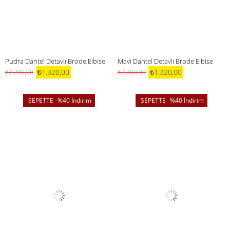
Pudra Dantel Detaylı Brode Elbise
Mavi Dantel Detaylı Brode Elbise
₺1.320,00
₺1.320,00
₺2.200,00
₺2.200,00
%40
İndirim
%40
İndirim
%40İndirim
%40İndirim