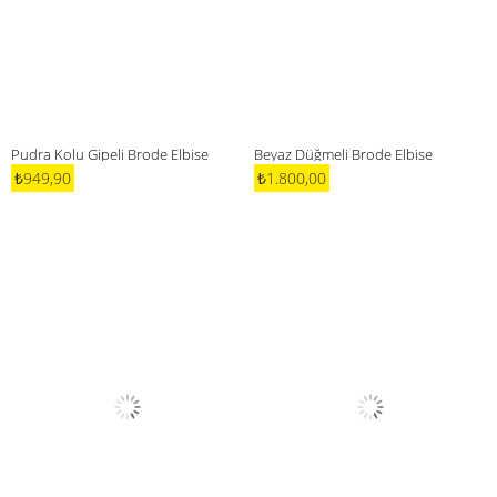
Pudra Kolu Gipeli Brode Elbise
Beyaz Düğmeli Brode Elbise
₺949,90
₺1.800,00