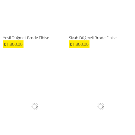
Yeşil Düğmeli Brode Elbise
Siyah Düğmeli Brode Elbise
₺1.800,00
₺1.800,00