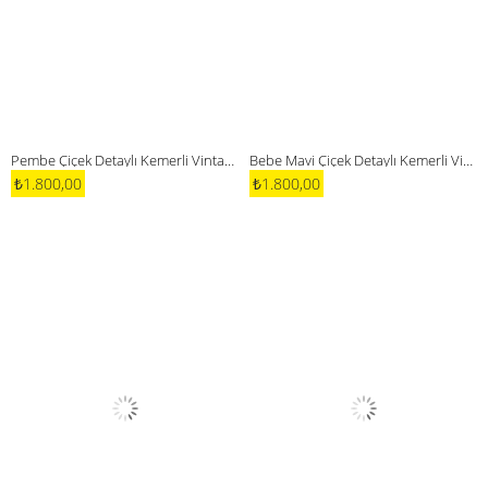
Pembe Çiçek Detaylı Kemerli Vintage Elbise
Bebe Mavi Çiçek Detaylı Kemerli Vintage Elbise
₺1.800,00
₺1.800,00