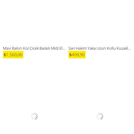
Mavi Balon Kol Çiçek Baskılı Midi Elbise
Sarı Hakim Yaka Uzun Kollu Kuşaklı Elbise
₺1.560,00
₺499,90