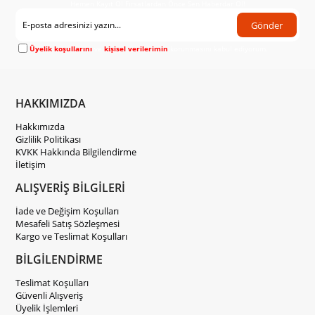
Hemen Kayıt Ol Fırsatlardan Önce Sen Haberdar Ol!
Gönder
Üyelik koşullarını
ve
kişisel verilerimin
korunmasını kabul ediyorum.
HAKKIMIZDA
Hakkımızda
Gizlilik Politikası
KVKK Hakkında Bilgilendirme
İletişim
ALIŞVERİŞ BİLGİLERİ
İade ve Değişim Koşulları
Mesafeli Satış Sözleşmesi
Kargo ve Teslimat Koşulları
BİLGİLENDİRME
Teslimat Koşulları
Güvenli Alışveriş
Üyelik İşlemleri