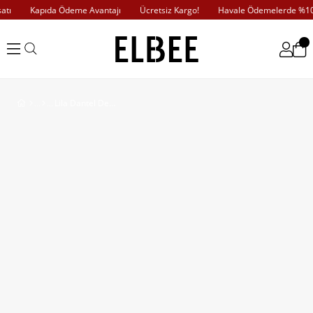
ı
Kapıda Ödeme Avantajı
Ücretsiz Kargo!
Havale Ödemelerde %10 İ
Lila Dantel Detaylı Brode Elbise