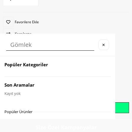
Favorilere Ekle
Karşılaştır
✕
İndirimli Ürün
Fiyat Düşünce Haber Ver
Popüler Kategoriler
Gelince Haber Ver
Son Aramalar
Kayıt yok
Whatsapp İle Sipariş Oluştur
Popüler Ürünler
Size Özel Kampanyalar