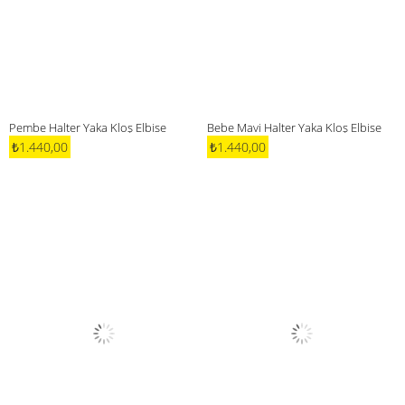
Pembe Halter Yaka Kloş Elbise
Bebe Mavi Halter Yaka Kloş Elbise
₺1.440,00
₺1.440,00