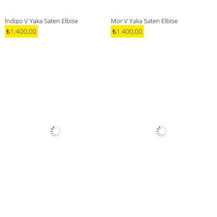
İndigo V Yaka Saten Elbise
Mor V Yaka Saten Elbise
₺1.400,00
₺1.400,00