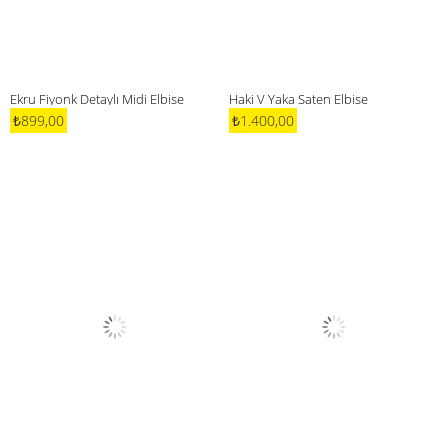
Ekru Fiyonk Detaylı Midi Elbise
Haki V Yaka Saten Elbise
₺899,00
₺1.400,00