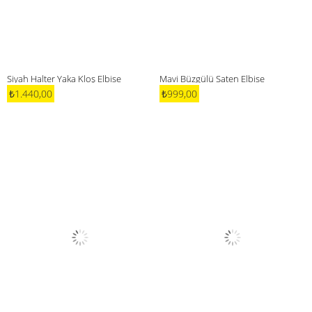
Siyah Halter Yaka Kloş Elbise
Mavi Büzgülü Saten Elbise
₺1.440,00
₺999,00