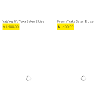
Yağ Yeşili V Yaka Saten Elbise
Krem V Yaka Saten Elbise
₺1.400,00
₺1.400,00