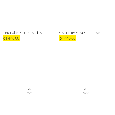
Ekru Halter Yaka Kloş Elbise
Yeşil Halter Yaka Kloş Elbise
₺1.440,00
₺1.440,00