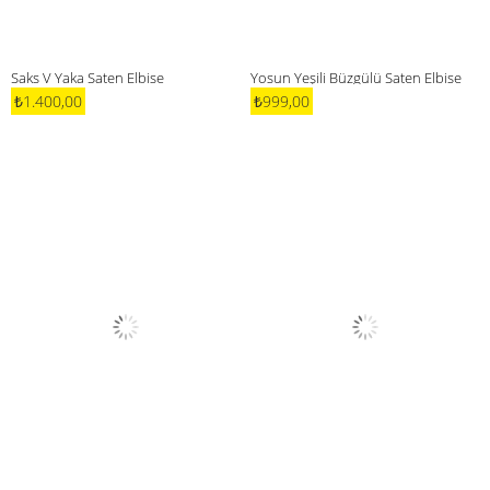
Saks V Yaka Saten Elbise
Yosun Yeşili Büzgülü Saten Elbise
₺1.400,00
₺999,00