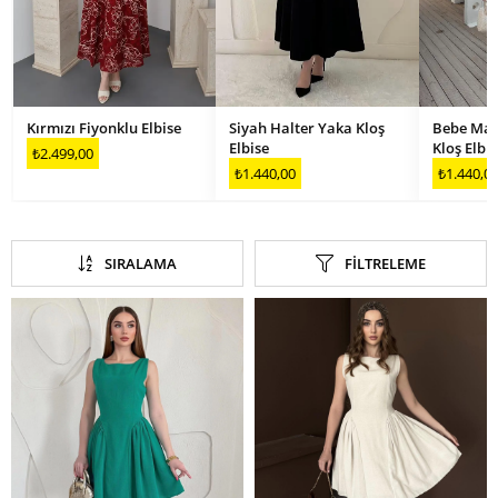
Kırmızı Fiyonklu Elbise
Siyah Halter Yaka Kloş
Bebe Mav
Elbise
Kloş Elbis
₺2.499,00
₺1.440,00
₺1.440,0
SIRALAMA
FILTRELEME