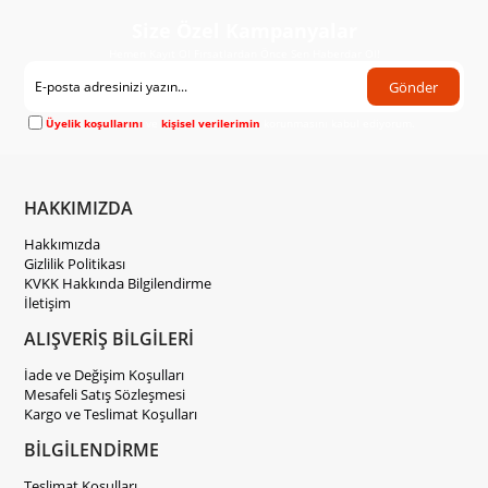
Size Özel Kampanyalar
Hemen Kayıt Ol Fırsatlardan Önce Sen Haberdar Ol!
Gönder
Üyelik koşullarını
ve
kişisel verilerimin
korunmasını kabul ediyorum.
HAKKIMIZDA
Hakkımızda
Gizlilik Politikası
KVKK Hakkında Bilgilendirme
İletişim
ALIŞVERİŞ BİLGİLERİ
İade ve Değişim Koşulları
Mesafeli Satış Sözleşmesi
Kargo ve Teslimat Koşulları
BİLGİLENDİRME
Teslimat Koşulları