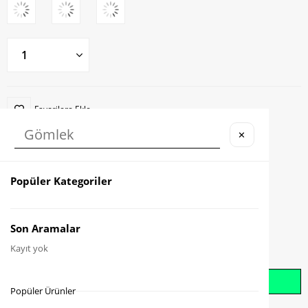
Favorilere Ekle
✕
Karşılaştır
Fiyat Düşünce Haber Ver
Popüler Kategoriler
Gelince Haber Ver
Son Aramalar
Kayıt yok
Whatsapp İle Sipariş Oluştur
Popüler Ürünler