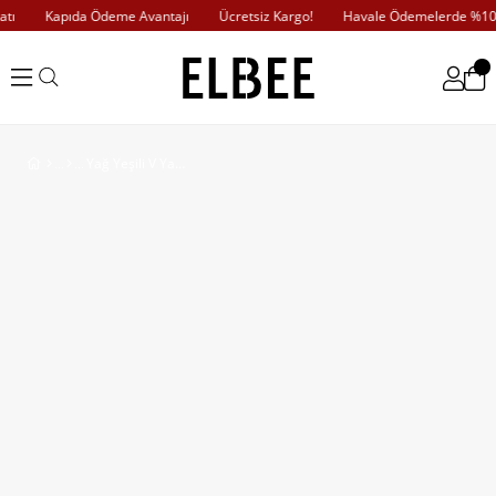
ı
Kapıda Ödeme Avantajı
Ücretsiz Kargo!
Havale Ödemelerde %10 İ
Yağ Yeşili V Yaka Saten Elbise