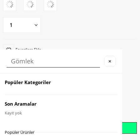
Favorilere Ekle
✕
Karşılaştır
Fiyat Düşünce Haber Ver
Popüler Kategoriler
Gelince Haber Ver
Son Aramalar
Kayıt yok
Whatsapp İle Sipariş Oluştur
Popüler Ürünler