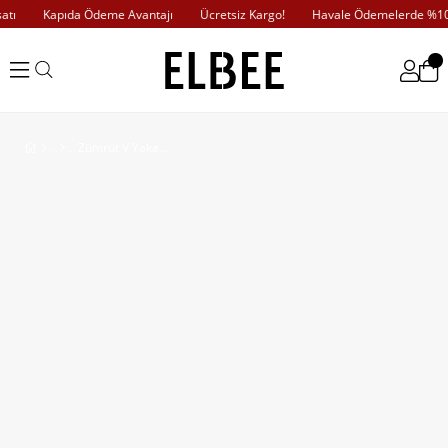
ı
Kapıda Ödeme Avantajı
Ücretsiz Kargo!
Havale Ödemelerde %10 İ
Zümrüt V Yaka Saten Elbise