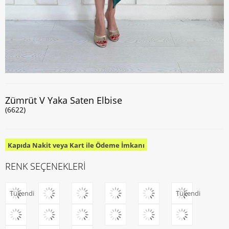
Zümrüt V Yaka Saten Elbise
(6622)
Kapıda Nakit veya Kart ile Ödeme İmkanı
RENK SEÇENEKLERİ
Tükendi
Tükendi