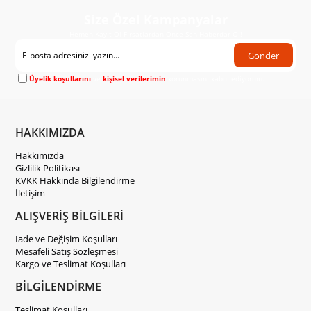
Size Özel Kampanyalar
Hemen Kayıt Ol Fırsatlardan Önce Sen Haberdar Ol!
Gönder
Üyelik koşullarını
ve
kişisel verilerimin
korunmasını kabul ediyorum.
HAKKIMIZDA
Hakkımızda
Gizlilik Politikası
KVKK Hakkında Bilgilendirme
İletişim
ALIŞVERİŞ BİLGİLERİ
İade ve Değişim Koşulları
Mesafeli Satış Sözleşmesi
Kargo ve Teslimat Koşulları
BİLGİLENDİRME
Teslimat Koşulları