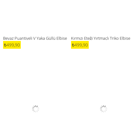
Beyaz Puantiyeli V Yaka Güllü Elbise
Kırmızı Eteği Yırtmaçlı Triko Elbise
₺499,90
₺499,90