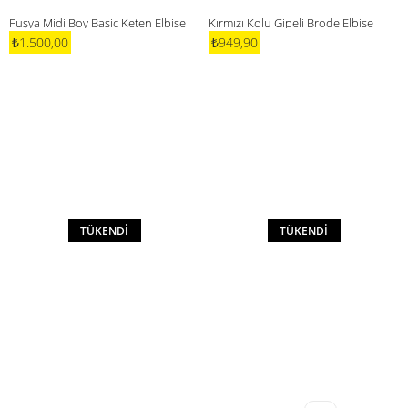
Fuşya Midi Boy Basic Keten Elbise
Kırmızı Kolu Gipeli Brode Elbise
₺1.500,00
₺949,90
TÜKENDI
TÜKENDI