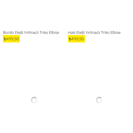
Bordo Eteği Yırtmaçlı Triko Elbise
Haki Eteği Yırtmaçlı Triko Elbise
₺499,90
₺499,90