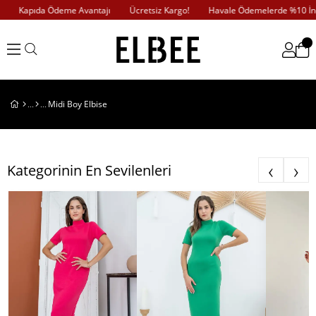
Kapıda Ödeme Avantajı
Ücretsiz Kargo!
Havale Ödemelerde %10 İndiri
Midi Boy Elbise
‹
›
Kategorinin En Sevilenleri