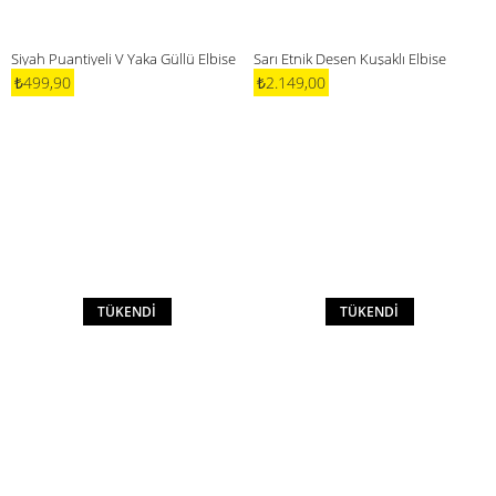
Siyah Puantiyeli V Yaka Güllü Elbise
Sarı Etnik Desen Kuşaklı Elbise
₺499,90
₺2.149,00
TÜKENDI
TÜKENDI