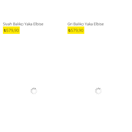
Siyah Balıkçı Yaka Elbise
Gri Balıkçı Yaka Elbise
₺579,90
₺579,90