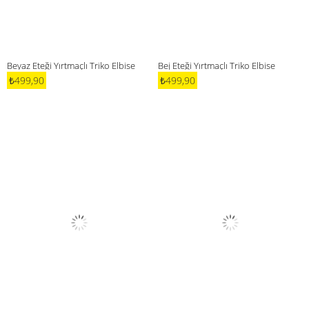
Beyaz Eteği Yırtmaçlı Triko Elbise
Bej Eteği Yırtmaçlı Triko Elbise
₺499,90
₺499,90