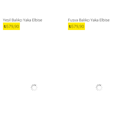
Yeşil Balıkçı Yaka Elbise
Fuşya Balıkçı Yaka Elbise
₺579,90
₺579,90