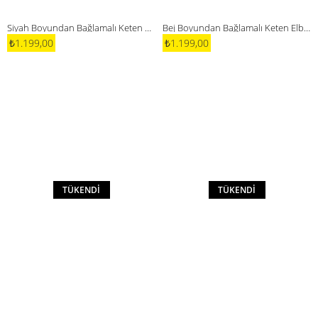
Siyah Boyundan Bağlamalı Keten Elbise
Bej Boyundan Bağlamalı Keten Elbise
₺1.199,00
₺1.199,00
TÜKENDI
TÜKENDI