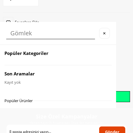
Favorilere Ekle
✕
Karşılaştır
Fiyat Düşünce Haber Ver
Popüler Kategoriler
Gelince Haber Ver
Son Aramalar
Kayıt yok
Whatsapp İle Sipariş Oluştur
Popüler Ürünler
Size Özel Kampanyalar
Hemen Kayıt Ol Fırsatlardan Önce Sen Haberdar Ol!
Gönder