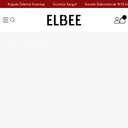
Kapıda Ödeme Avantajı
Ücretsiz Kargo!
Havale Ödemelerde %10 İndi
Yeşil Düğmeli Brode Elbise