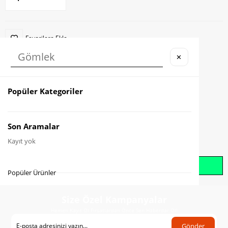
Favorilere Ekle
✕
Karşılaştır
Fiyat Düşünce Haber Ver
Popüler Kategoriler
Gelince Haber Ver
Son Aramalar
Kayıt yok
Whatsapp İle Sipariş Oluştur
Popüler Ürünler
Size Özel Kampanyalar
Hemen Kayıt Ol Fırsatlardan Önce Sen Haberdar Ol!
Gönder