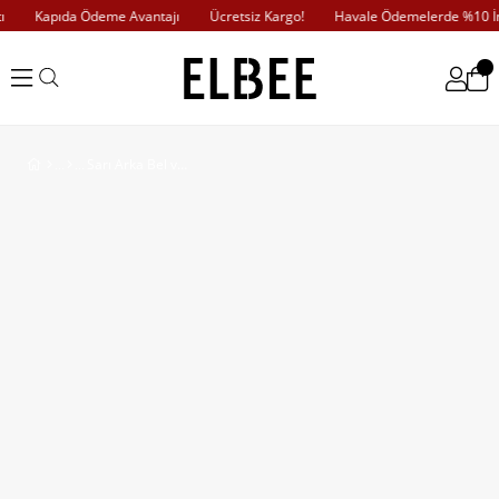
Kapıda Ödeme Avantajı
Ücretsiz Kargo!
Havale Ödemelerde %10 İnd
Sarı Arka Bel ve Kol Ucu Gipeli Elbise