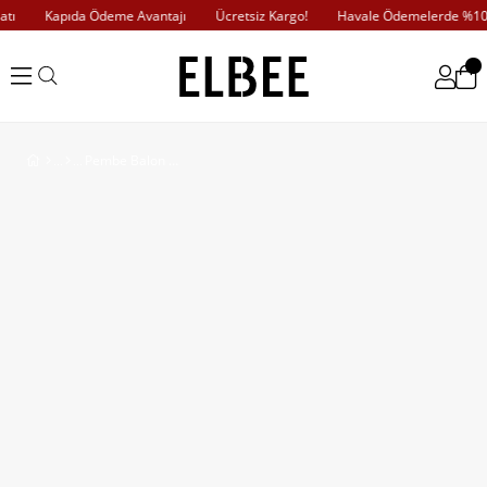
ı
Kapıda Ödeme Avantajı
Ücretsiz Kargo!
Havale Ödemelerde %10 İn
Pembe Balon Kol Detaylı Dekolteli Brode Elbise