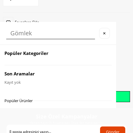
Favorilere Ekle
✕
Karşılaştır
Fiyat Düşünce Haber Ver
Popüler Kategoriler
Gelince Haber Ver
Son Aramalar
Kayıt yok
Whatsapp İle Sipariş Oluştur
Popüler Ürünler
Size Özel Kampanyalar
Hemen Kayıt Ol Fırsatlardan Önce Sen Haberdar Ol!
Gönder