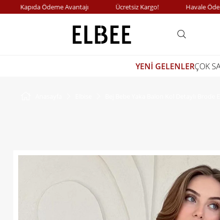
Kapıda Ödeme Avantajı
Ücretsiz Kargo!
Havale Ödemelerd
YENİ GELENLER
ÇOK S
Anasayfa
Elbise
Bej Bebe Yaka Balon Kol Detaylı Brode E