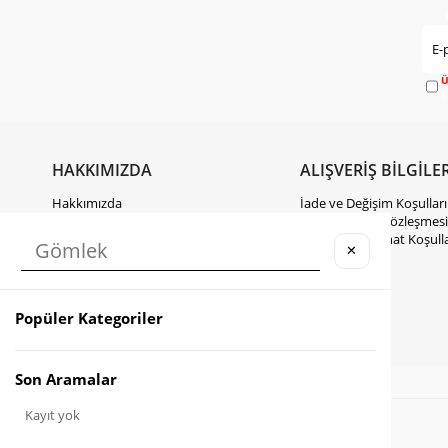
Ü
e
HAKKIMIZDA
ALIŞVERİŞ BİLGİLER
Hakkımızda
İade ve Değişim Koşulları
Gizlilik Politikası
Mesafeli Satış Sözleşmesi
KVKK Hakkında Bilgilendirme
Kargo ve Teslimat Koşulla
✕
İletişim
Takipte Kal
Popüler Kategoriler
Instagram
Facebook
TikTok
Son Aramalar
Kayıt yok