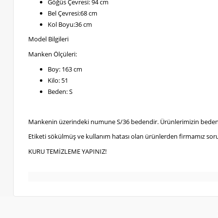
Göğüs Çevresi: 94 cm
Bel Çevresi:68 cm
Kol Boyu:36 cm
Model Bilgileri
Manken Ölçüleri:
Boy: 163 cm
Kilo: 51
Beden: S
Mankenin üzerindeki numune S/36 bedendir. Ürünlerimizin bedenl
Etiketi sökülmüş ve kullanım hatası olan ürünlerden firmamız soru
KURU TEMİZLEME YAPINIZ!