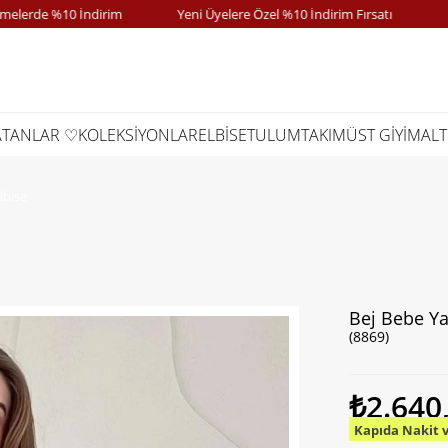
e %10 İndirim
Yeni Üyelere Özel %10 İndirim Fırsatı
Kapıd
ATANLAR ♡
KOLEKSİYONLAR
ELBİSE
TULUM
TAKIM
ÜST GİYİM
ALT
lbise
Bej Bebe Ya
(8869)
₺2.640
Kapıda Nakit 