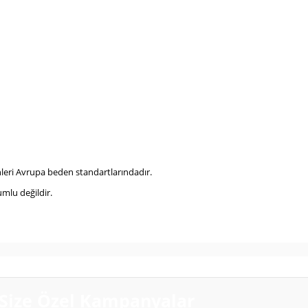
eri Avrupa beden standartlarındadır.
mlu değildir.
Size Özel Kampanyalar