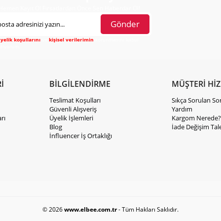
Hemen Kayıt Ol Fırsatlardan Önce Sen Haberdar Ol!
Gönder
yelik koşullarını
ve
kişisel verilerimin
korunmasını kabul
diyorum.
İ
BİLGİLENDİRME
MÜŞTERİ Hİ
Teslimat Koşulları
Sıkça Sorulan So
Güvenli Alışveriş
Yardım
rı
Üyelik İşlemleri
Kargom Nerede?
Blog
İade Değişim Tal
İnfluencer İş Ortaklığı
© 2026
www.elbee.com.tr
- Tüm Hakları Saklıdır.