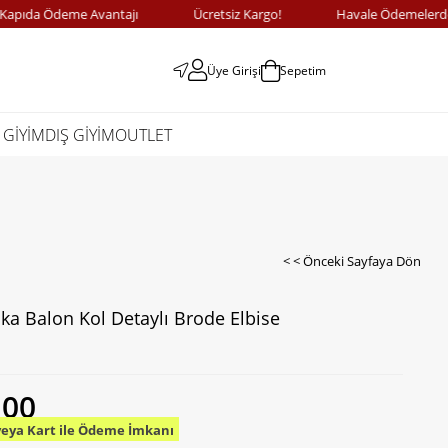
a Ödeme Avantajı
Ücretsiz Kargo!
Havale Ödemelerde %10 
Üye Girişi
Sepetim
 GİYİM
DIŞ GİYİM
OUTLET
< < Önceki Sayfaya Dön
ka Balon Kol Detaylı Brode Elbise
,00
veya Kart ile Ödeme İmkanı