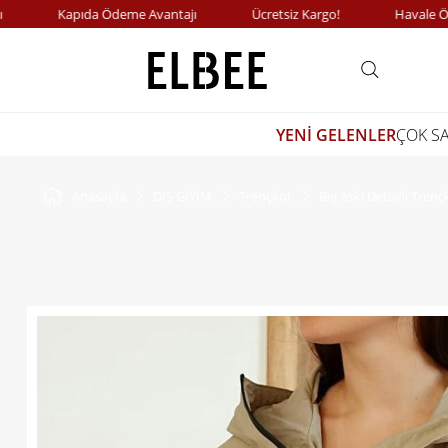
Kapıda Ödeme Avantajı
Ücretsiz Kargo!
Havale Ödemel
YENİ GELENLER
ÇOK S
Anasayfa
DIŞ GİYİM
Trençkot
Bej Askı Detaylı Trenç