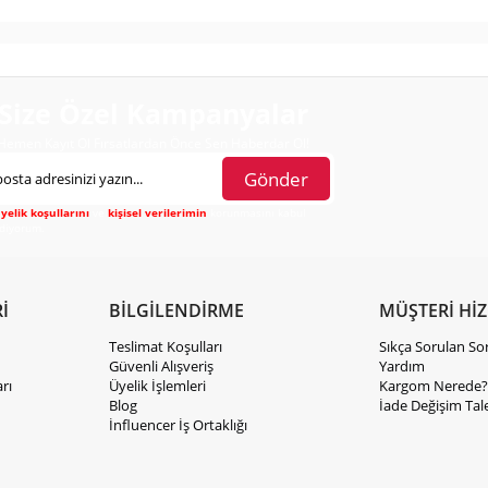
Size Özel Kampanyalar
Hemen Kayıt Ol Fırsatlardan Önce Sen Haberdar Ol!
Gönder
yelik koşullarını
ve
kişisel verilerimin
korunmasını kabul
diyorum.
İ
BİLGİLENDİRME
MÜŞTERİ Hİ
Teslimat Koşulları
Sıkça Sorulan So
Güvenli Alışveriş
Yardım
rı
Üyelik İşlemleri
Kargom Nerede?
Blog
İade Değişim Tal
İnfluencer İş Ortaklığı