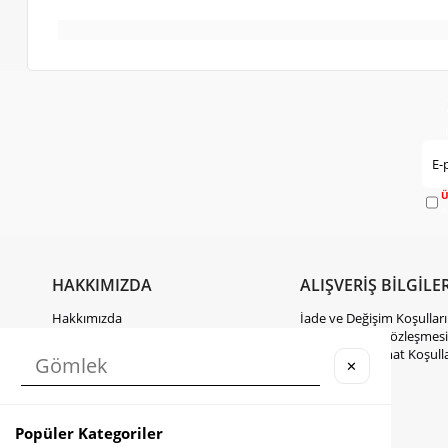
Ü
e
HAKKIMIZDA
ALIŞVERİŞ BİLGİLER
Hakkımızda
İade ve Değişim Koşulları
Gizlilik Politikası
Mesafeli Satış Sözleşmesi
KVKK Hakkında Bilgilendirme
Kargo ve Teslimat Koşulla
✕
İletişim
Takipte Kal
Popüler Kategoriler
Instagram
Facebook
TikTok