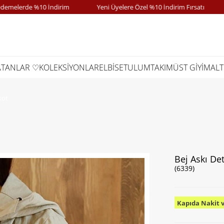
erde %10 İndirim
Yeni Üyelere Özel %10 İndirim Fırsatı
Kap
ATANLAR ♡
KOLEKSİYONLAR
ELBİSE
TULUM
TAKIM
ÜST GİYİM
ALT
kot
Bej Askı De
(6339)
Kapıda Nakit 