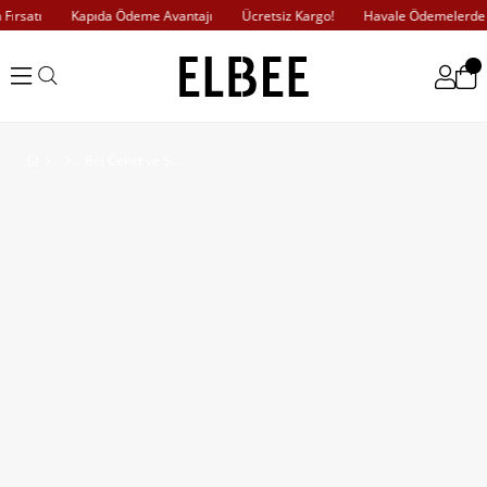
rsatı
Kapıda Ödeme Avantajı
Ücretsiz Kargo!
Havale Ödemelerde %1
Bej Ceket ve Şort Takım