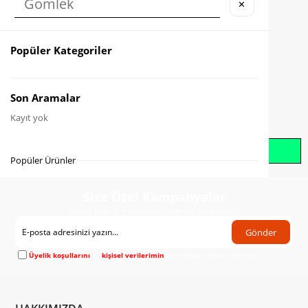
✕
Karşılaştır
Fiyat Düşünce Haber Ver
Popüler Kategoriler
Gelince Haber Ver
Son Aramalar
Kayıt yok
Whatsapp İle Sipariş Oluştur
Popüler Ürünler
Size Özel Kampanyalar
Hemen Kayıt Ol Fırsatlardan Önce Sen Haberdar Ol!
Gönder
Üyelik koşullarını
ve
kişisel verilerimin
korunmasını kabul ediyorum.