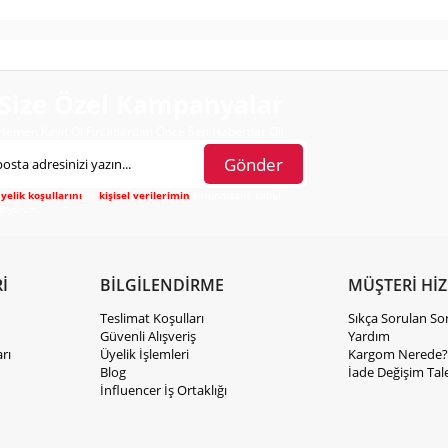
Size Özel Kampanyalar
Hemen Kayıt Ol Fırsatlardan Önce Sen Haberdar Ol!
Gönder
yelik koşullarını
ve
kişisel verilerimin
korunmasını kabul
diyorum.
İ
BİLGİLENDİRME
MÜŞTERİ Hİ
Teslimat Koşulları
Sıkça Sorulan So
Güvenli Alışveriş
Yardım
rı
Üyelik İşlemleri
Kargom Nerede?
Blog
İade Değişim Tal
İnfluencer İş Ortaklığı