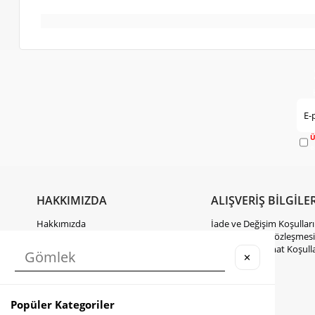
Ü
e
HAKKIMIZDA
ALIŞVERİŞ BİLGİLER
Hakkımızda
İade ve Değişim Koşulları
Gizlilik Politikası
Mesafeli Satış Sözleşmesi
KVKK Hakkında Bilgilendirme
Kargo ve Teslimat Koşulla
✕
İletişim
Takipte Kal
Popüler Kategoriler
Instagram
Facebook
TikTok