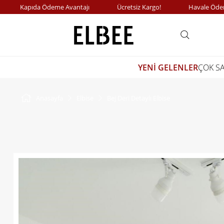
Kapıda Ödeme Avantajı
Ücretsiz Kargo!
Havale Ödemele
YENİ GELENLER
ÇOK S
Anasayfa
Elbise
Bej Deri Detaylı Elbise