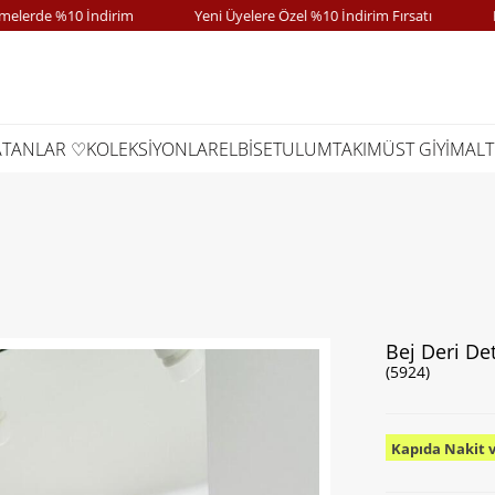
rde %10 İndirim
Yeni Üyelere Özel %10 İndirim Fırsatı
Kapı
ATANLAR ♡
KOLEKSİYONLAR
ELBİSE
TULUM
TAKIM
ÜST GİYİM
ALT
Bej Deri Det
(5924)
Kapıda Nakit 