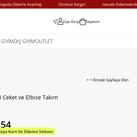
a Ödeme Avantajı
Ücretsiz Kargo!
Havale Ödemelerde %10 
Üye Girişi
Sepetim
 GİYİM
DIŞ GİYİM
OUTLET
< < Önceki Sayfaya Dön
 Ceket ve Elbise Takım
,54
veya Kart ile Ödeme İmkanı