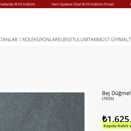
de %10 İndirim
Yeni Üyelere Özel %10 İndirim Fırsatı
Kapıd
ATANLAR ♡
KOLEKSİYONLAR
ELBİSE
TULUM
TAKIM
ÜST GİYİM
ALT
Bej Düğmeli
(7655)
₺1.625
Kapıda Nakit 