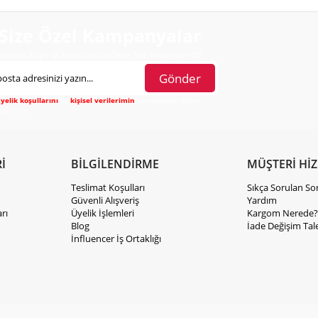
Size Özel Kampanyalar
Hemen Kayıt Ol Fırsatlardan Önce Sen Haberdar Ol!
Gönder
yelik koşullarını
ve
kişisel verilerimin
korunmasını kabul
diyorum.
İ
BİLGİLENDİRME
MÜŞTERİ Hİ
Teslimat Koşulları
Sıkça Sorulan So
Güvenli Alışveriş
Yardım
rı
Üyelik İşlemleri
Kargom Nerede?
Blog
İade Değişim Tal
İnfluencer İş Ortaklığı