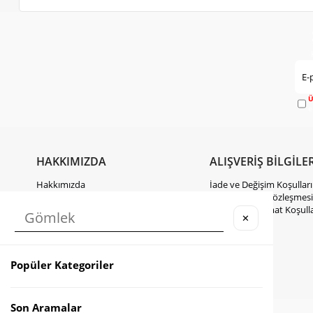
Ü
e
HAKKIMIZDA
ALIŞVERİŞ BİLGİLER
Hakkımızda
İade ve Değişim Koşulları
Gizlilik Politikası
Mesafeli Satış Sözleşmesi
KVKK Hakkında Bilgilendirme
Kargo ve Teslimat Koşulla
✕
İletişim
Takipte Kal
Popüler Kategoriler
Instagram
Facebook
TikTok
Son Aramalar