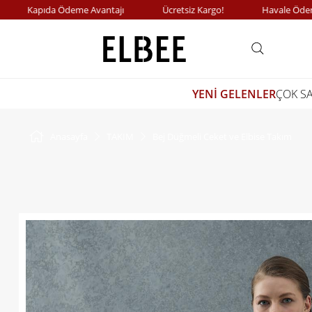
Kapıda Ödeme Avantajı
Ücretsiz Kargo!
Havale Ödemeler
YENİ GELENLER
ÇOK S
Anasayfa
TAKIM
Bej Düğmeli Ceket ve Elbise Takım