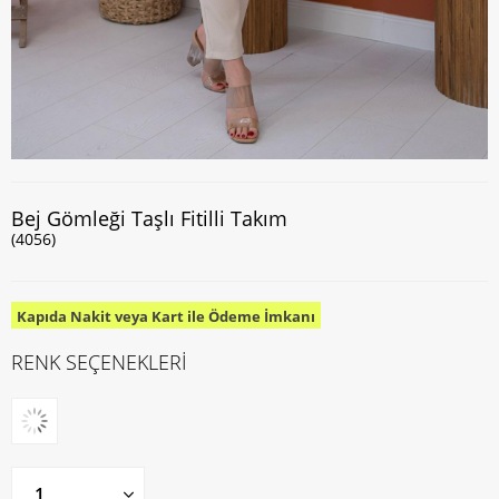
Bej Gömleği Taşlı Fitilli Takım
(4056)
Kapıda Nakit veya Kart ile Ödeme İmkanı
RENK SEÇENEKLERİ