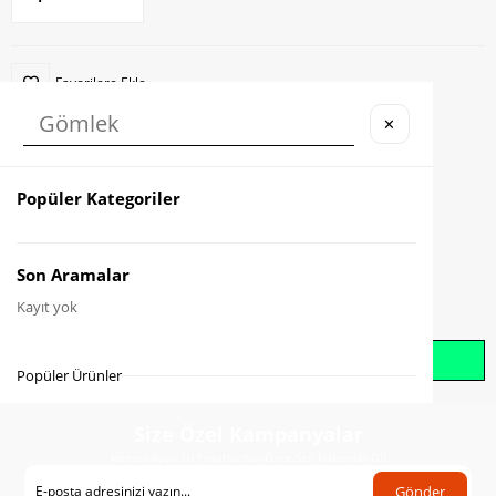
Favorilere Ekle
✕
Karşılaştır
Fiyat Düşünce Haber Ver
Popüler Kategoriler
Gelince Haber Ver
Son Aramalar
Kayıt yok
Whatsapp İle Sipariş Oluştur
Popüler Ürünler
Size Özel Kampanyalar
Hemen Kayıt Ol Fırsatlardan Önce Sen Haberdar Ol!
Gönder