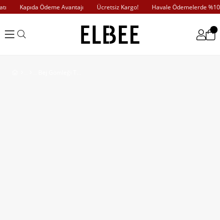
ı
Kapıda Ödeme Avantajı
Ücretsiz Kargo!
Havale Ödemelerde %10 İ
Bej Gömleği Taşlı Fitilli Takım