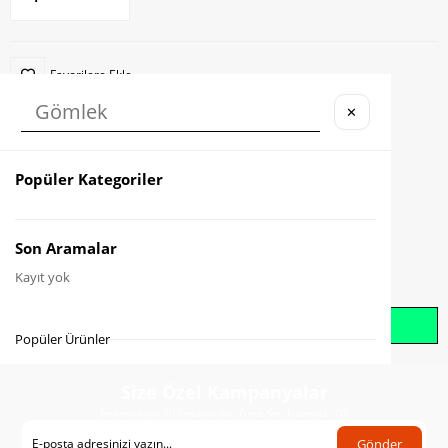
Favorilere Ekle
✕
Karşılaştır
Fiyat Düşünce Haber Ver
Popüler Kategoriler
Gelince Haber Ver
Son Aramalar
Kayıt yok
Whatsapp İle Sipariş Oluştur
Popüler Ürünler
Size Özel Kampanyalar
Hemen Kayıt Ol Fırsatlardan Önce Sen Haberdar Ol!
Gönder