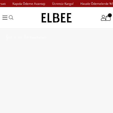
atı
Kapıda Ödeme Avantajı
Ücretsiz Kargo!
Havale Ödemelerde %10 
Bej Kapüşonlu Cepli Şişme Yelek