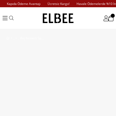
Kapıda Ödeme Avantajı
Ücretsiz Kargo!
Havale Ödemelerde %10 İndi
Bej Kemerli Spor Elbise