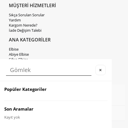
MÜŞTERİ HİZMETLERİ
Sıkça Sorulan Sorular
Yardım
Kargom Nerede?
İade Değişim Talebi
ANA KATEGORİLER
Elbise
Abiye Elbise
Şifon Elbise
İkili Takım
Saten Elbise
✕
Siyah Elbise
Popüler Kategoriler
Son Aramalar
© 2026
www.elbee.com.tr
- Tüm Hakları Saklıdır.
Kayıt yok