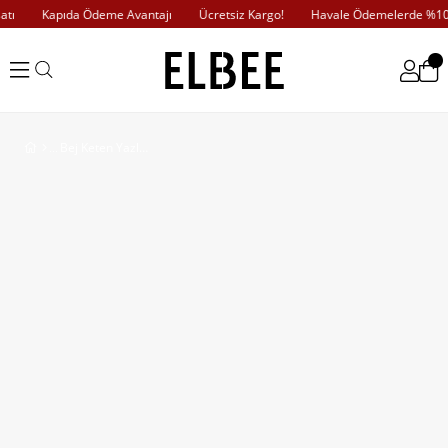
ı
Kapıda Ödeme Avantajı
Ücretsiz Kargo!
Havale Ödemelerde %10 İ
Bej Keten Yazlık Tulum