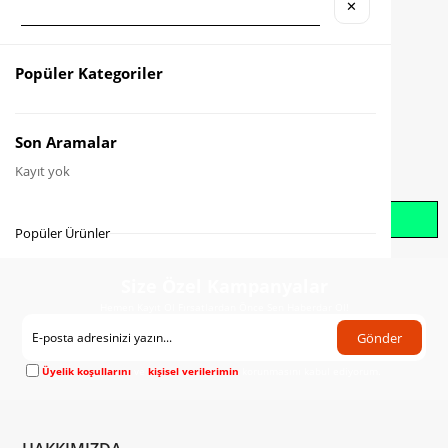
✕
Karşılaştır
Fiyat Düşünce Haber Ver
Popüler Kategoriler
Gelince Haber Ver
Son Aramalar
Kayıt yok
Whatsapp İle Sipariş Oluştur
Popüler Ürünler
Size Özel Kampanyalar
Hemen Kayıt Ol Fırsatlardan Önce Sen Haberdar Ol!
Gönder
Üyelik koşullarını
ve
kişisel verilerimin
korunmasını kabul ediyorum.