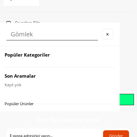
Favorilere Ekle
✕
Karşılaştır
Fiyat Düşünce Haber Ver
Popüler Kategoriler
Gelince Haber Ver
Son Aramalar
Kayıt yok
Whatsapp İle Sipariş Oluştur
Popüler Ürünler
Size Özel Kampanyalar
Hemen Kayıt Ol Fırsatlardan Önce Sen Haberdar Ol!
Gönder