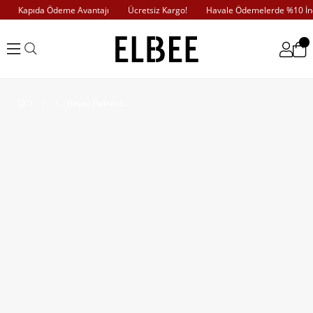
Kapıda Ödeme Avantajı
Ücretsiz Kargo!
Havale Ödemelerde %10 İndi
Beyaz Baklava Desen Mont