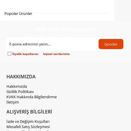
Gelince Haber Ver
Popüler Ürünler
Size Özel Kampanyalar
Hemen Kayıt Ol Fırsatlardan Önce Sen Haberdar Ol!
Gönder
Üyelik koşullarını
ve
kişisel verilerimin
korunmasını kabul ediyorum.
HAKKIMIZDA
Hakkımızda
Gizlilik Politikası
KVKK Hakkında Bilgilendirme
İletişim
ALIŞVERİŞ BİLGİLERİ
İade ve Değişim Koşulları
Mesafeli Satış Sözleşmesi