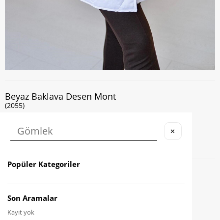
Beyaz Baklava Desen Mont
(2055)
✕
Kapıda Nakit veya Kart ile Ödeme İmkanı
Popüler Kategoriler
Favorilere Ekle
Karşılaştır
Son Aramalar
Kayıt yok
Fiyat Düşünce Haber Ver