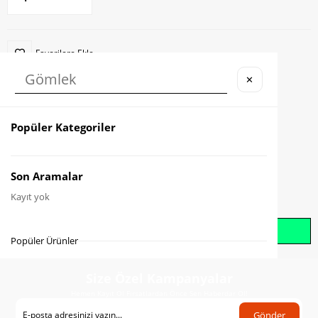
Favorilere Ekle
✕
Karşılaştır
Fiyat Düşünce Haber Ver
Popüler Kategoriler
Gelince Haber Ver
Son Aramalar
Kayıt yok
Whatsapp İle Sipariş Oluştur
Popüler Ürünler
Size Özel Kampanyalar
Hemen Kayıt Ol Fırsatlardan Önce Sen Haberdar Ol!
Gönder