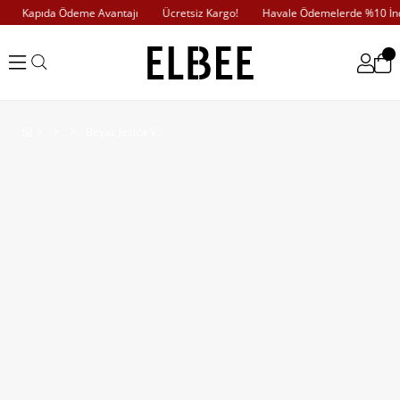
Kapıda Ödeme Avantajı
Ücretsiz Kargo!
Havale Ödemelerde %10 İndi
Beyaz Jesica Volanlı Taş Düğme Detaylı Gömlek