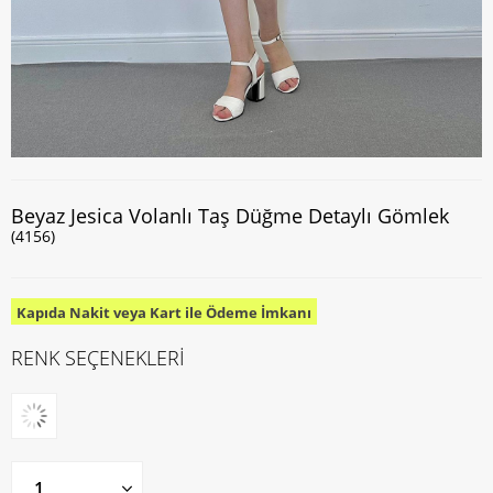
Beyaz Jesica Volanlı Taş Düğme Detaylı Gömlek
(4156)
Kapıda Nakit veya Kart ile Ödeme İmkanı
RENK SEÇENEKLERİ