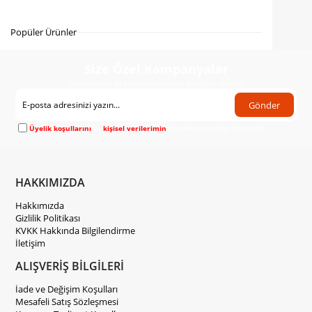
Gelince Haber Ver
Popüler Ürünler
Size Özel Kampanyalar
Hemen Kayıt Ol Fırsatlardan Önce Sen Haberdar Ol!
Gönder
Üyelik koşullarını
ve
kişisel verilerimin
korunmasını kabul ediyorum.
HAKKIMIZDA
Hakkımızda
Gizlilik Politikası
KVKK Hakkında Bilgilendirme
İletişim
ALIŞVERİŞ BİLGİLERİ
İade ve Değişim Koşulları
Mesafeli Satış Sözleşmesi