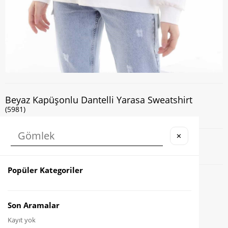
Beyaz Kapüşonlu Dantelli Yarasa Sweatshirt
(5981)
✕
Kapıda Nakit veya Kart ile Ödeme İmkanı
Popüler Kategoriler
Favorilere Ekle
Karşılaştır
Son Aramalar
Kayıt yok
Fiyat Düşünce Haber Ver