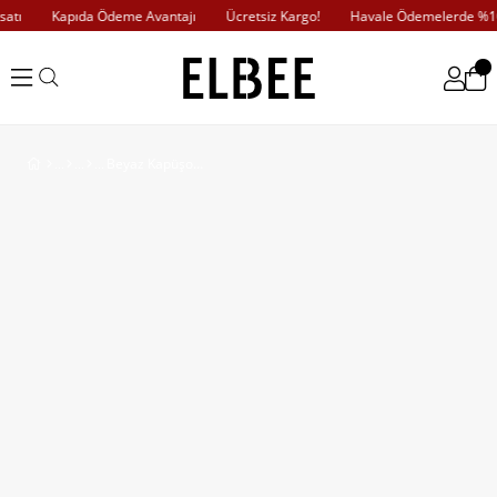
atı
Kapıda Ödeme Avantajı
Ücretsiz Kargo!
Havale Ödemelerde %10 
Beyaz Kapüşonlu Dantelli Yarasa Sweatshirt