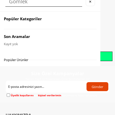
✕
Karşılaştır
Fiyat Düşünce Haber Ver
Popüler Kategoriler
Gelince Haber Ver
Son Aramalar
Kayıt yok
Whatsapp İle Sipariş Oluştur
Popüler Ürünler
Size Özel Kampanyalar
Hemen Kayıt Ol Fırsatlardan Önce Sen Haberdar Ol!
Gönder
Üyelik koşullarını
ve
kişisel verilerimin
korunmasını kabul ediyorum.