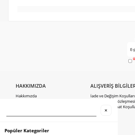
Ü
e
HAKKIMIZDA
ALIŞVERİŞ BİLGİLER
Hakkımızda
İade ve Değişim Koşulları
Gizlilik Politikası
Mesafeli Satış Sözleşmesi
KVKK Hakkında Bilgilendirme
Kargo ve Teslimat Koşulla
✕
İletişim
Takipte Kal
Popüler Kategoriler
Instagram
Facebook
TikTok