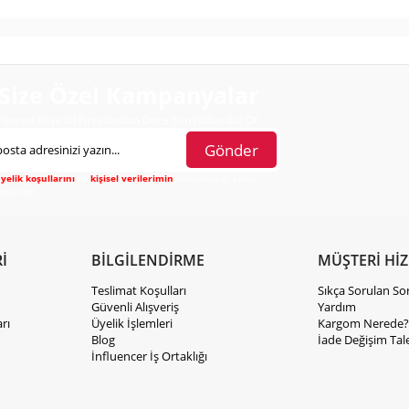
Size Özel Kampanyalar
Hemen Kayıt Ol Fırsatlardan Önce Sen Haberdar Ol!
Gönder
yelik koşullarını
ve
kişisel verilerimin
korunmasını kabul
diyorum.
İ
BİLGİLENDİRME
MÜŞTERİ Hİ
Teslimat Koşulları
Sıkça Sorulan So
Güvenli Alışveriş
Yardım
rı
Üyelik İşlemleri
Kargom Nerede?
Blog
İade Değişim Tal
İnfluencer İş Ortaklığı