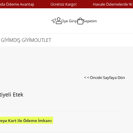
Ödeme Avantajı
Ücretsiz Kargo!
Havale Ödemelerde %10 İn
Üye Girişi
Sepetim
 GİYİM
DIŞ GİYİM
OUTLET
< < Önceki Sayfaya Dön
iyeli Etek
veya Kart ile Ödeme İmkanı