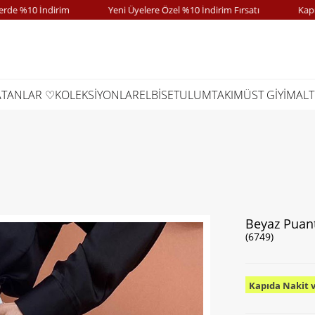
 %10 İndirim
Yeni Üyelere Özel %10 İndirim Fırsatı
Kapıda 
ATANLAR ♡
KOLEKSİYONLAR
ELBİSE
TULUM
TAKIM
ÜST GİYİM
ALT
Beyaz Puant
(6749)
Kapıda Nakit 