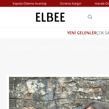
Kapıda Ödeme Avantajı
Ücretsiz Kargo!
Havale Ödemele
YENİ GELENLER
ÇOK S
Anasayfa
DIŞ GİYİM
Kaban
Beyaz Tüylü Yumoş Kab