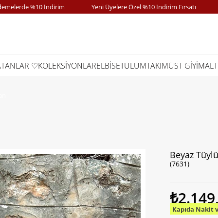
rde %10 İndirim
Yeni Üyelere Özel %10 İndirim Fırsatı
Kapı
ATANLAR ♡
KOLEKSİYONLAR
ELBİSE
TULUM
TAKIM
ÜST GİYİM
ALT
an
Beyaz Tüyl
(7631)
₺2.149
Kapıda Nakit 