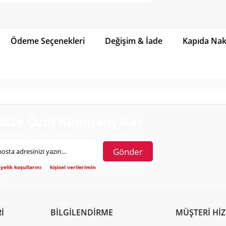
Ödeme Seçenekleri
Değişim & İade
Kapıda Naki
Size Özel Kampanyalar
Hemen Kayıt Ol Fırsatlardan Önce Sen Haberdar Ol!
Gönder
yelik koşullarını
ve
kişisel verilerimin
korunmasını kabul
diyorum.
İ
BİLGİLENDİRME
MÜŞTERİ Hİ