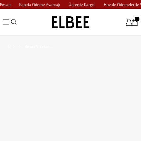
rsatı
Kapıda Ödeme Avantajı
Ücretsiz Kargo!
Havale Ödemelerde %1
Beyaz V Yakalı Volanlı Puantiyeli Elbise