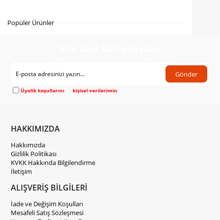
Gelince Haber Ver
Popüler Ürünler
Size Özel Kampanyalar
Hemen Kayıt Ol Fırsatlardan Önce Sen Haberdar Ol!
Gönder
Üyelik koşullarını
ve
kişisel verilerimin
korunmasını kabul ediyorum.
HAKKIMIZDA
Hakkımızda
Gizlilik Politikası
KVKK Hakkında Bilgilendirme
İletişim
ALIŞVERİŞ BİLGİLERİ
İade ve Değişim Koşulları
Mesafeli Satış Sözleşmesi