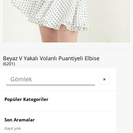
Beyaz V Yakalı Volanlı Puantiyeli Elbise
(6201)
✕
Kapıda Nakit veya Kart ile Ödeme İmkanı
Popüler Kategoriler
Favorilere Ekle
Karşılaştır
Son Aramalar
Kayıt yok
Fiyat Düşünce Haber Ver