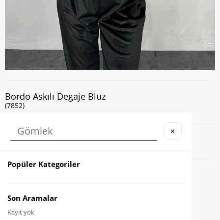
Bordo Askılı Degaje Bluz
(7852)
✕
Kapıda Nakit veya Kart ile Ödeme İmkanı
Popüler Kategoriler
Favorilere Ekle
Karşılaştır
Son Aramalar
Kayıt yok
Fiyat Düşünce Haber Ver