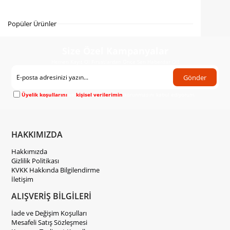
Gelince Haber Ver
Popüler Ürünler
Size Özel Kampanyalar
Hemen Kayıt Ol Fırsatlardan Önce Sen Haberdar Ol!
Gönder
Üyelik koşullarını
ve
kişisel verilerimin
korunmasını kabul ediyorum.
HAKKIMIZDA
Hakkımızda
Gizlilik Politikası
KVKK Hakkında Bilgilendirme
İletişim
ALIŞVERİŞ BİLGİLERİ
İade ve Değişim Koşulları
Mesafeli Satış Sözleşmesi