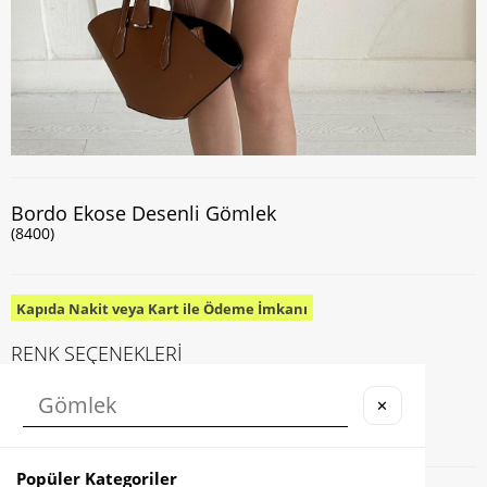
Bordo Ekose Desenli Gömlek
(8400)
Kapıda Nakit veya Kart ile Ödeme İmkanı
RENK SEÇENEKLERİ
✕
Popüler Kategoriler