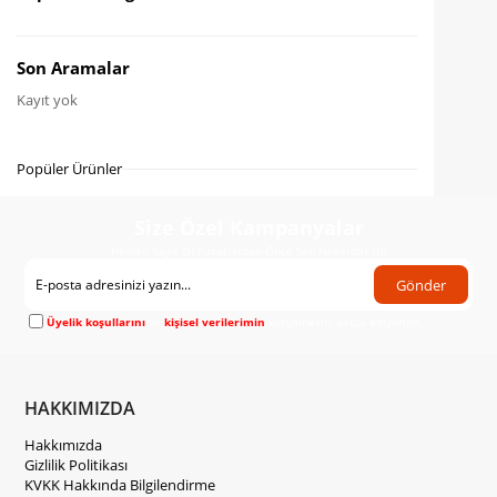
Favorilere Ekle
Karşılaştır
Son Aramalar
Kayıt yok
Fiyat Düşünce Haber Ver
Gelince Haber Ver
Popüler Ürünler
Size Özel Kampanyalar
Hemen Kayıt Ol Fırsatlardan Önce Sen Haberdar Ol!
Gönder
Üyelik koşullarını
ve
kişisel verilerimin
korunmasını kabul ediyorum.
HAKKIMIZDA
Hakkımızda
Gizlilik Politikası
KVKK Hakkında Bilgilendirme