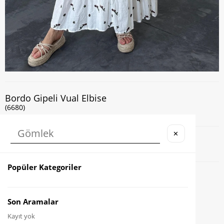
Bordo Gipeli Vual Elbise
(6680)
✕
Kapıda Nakit veya Kart ile Ödeme İmkanı
Popüler Kategoriler
Favorilere Ekle
Karşılaştır
Son Aramalar
Kayıt yok
Fiyat Düşünce Haber Ver