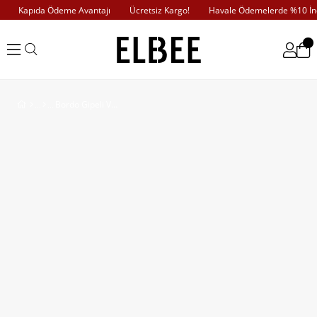
Kapıda Ödeme Avantajı
Ücretsiz Kargo!
Havale Ödemelerde %10 İndi
Bordo Gipeli Vual Elbise