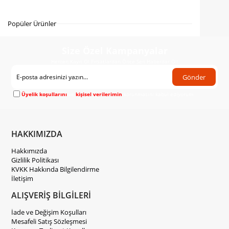
Gelince Haber Ver
Popüler Ürünler
Size Özel Kampanyalar
Hemen Kayıt Ol Fırsatlardan Önce Sen Haberdar Ol!
Gönder
Üyelik koşullarını
ve
kişisel verilerimin
korunmasını kabul ediyorum.
HAKKIMIZDA
Hakkımızda
Gizlilik Politikası
KVKK Hakkında Bilgilendirme
İletişim
ALIŞVERİŞ BİLGİLERİ
İade ve Değişim Koşulları
Mesafeli Satış Sözleşmesi