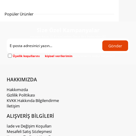
Gelince Haber Ver
Popüler Ürünler
Size Özel Kampanyalar
Hemen Kayıt Ol Fırsatlardan Önce Sen Haberdar Ol!
Gönder
Üyelik koşullarını
ve
kişisel verilerimin
korunmasını kabul ediyorum.
HAKKIMIZDA
Hakkımızda
Gizlilik Politikası
KVKK Hakkında Bilgilendirme
İletişim
ALIŞVERİŞ BİLGİLERİ
İade ve Değişim Koşulları
Mesafeli Satış Sözleşmesi