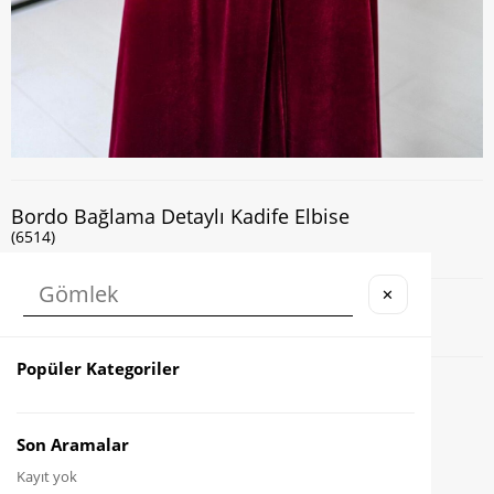
Bordo Bağlama Detaylı Kadife Elbise
(6514)
✕
Kapıda Nakit veya Kart ile Ödeme İmkanı
Popüler Kategoriler
Favorilere Ekle
Karşılaştır
Son Aramalar
Kayıt yok
Fiyat Düşünce Haber Ver