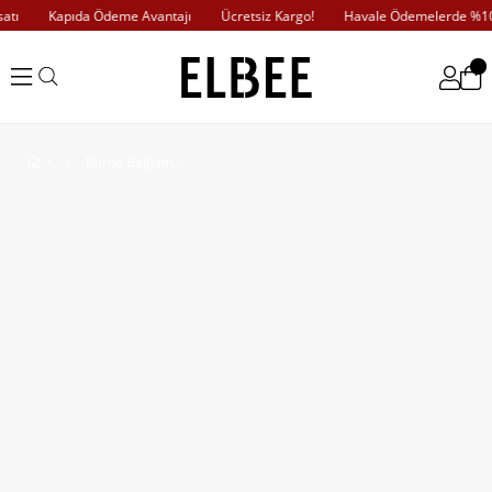
tı
Kapıda Ödeme Avantajı
Ücretsiz Kargo!
Havale Ödemelerde %10 İ
Bordo Bağlama Detaylı Kadife Elbise