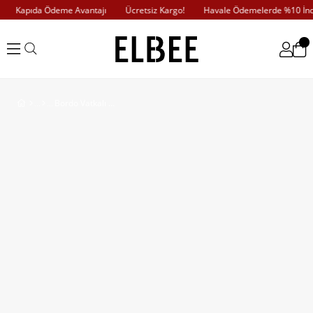
Kapıda Ödeme Avantajı
Ücretsiz Kargo!
Havale Ödemelerde %10 İndi
Bordo Vatkalı Tek Kol Abiye