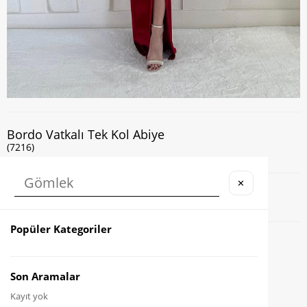
Bordo Vatkalı Tek Kol Abiye
(7216)
✕
Kapıda Nakit veya Kart ile Ödeme İmkanı
Popüler Kategoriler
Favorilere Ekle
Karşılaştır
Son Aramalar
Kayıt yok
Fiyat Düşünce Haber Ver