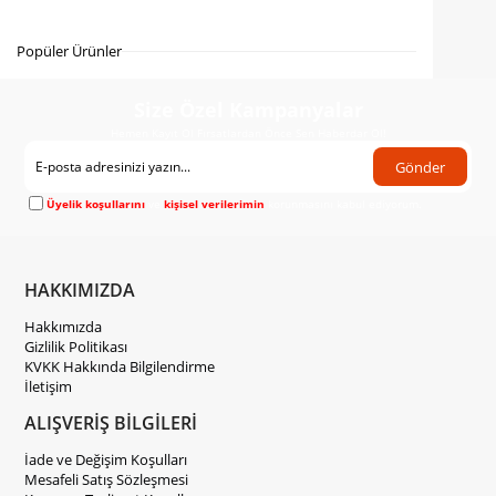
Gelince Haber Ver
Popüler Ürünler
Size Özel Kampanyalar
Hemen Kayıt Ol Fırsatlardan Önce Sen Haberdar Ol!
Gönder
Üyelik koşullarını
ve
kişisel verilerimin
korunmasını kabul ediyorum.
HAKKIMIZDA
Hakkımızda
Gizlilik Politikası
KVKK Hakkında Bilgilendirme
İletişim
ALIŞVERİŞ BİLGİLERİ
İade ve Değişim Koşulları
Mesafeli Satış Sözleşmesi