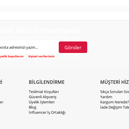
Size Özel Kampanyalar
Hemen Kayıt Ol Fırsatlardan Önce Sen Haberdar Ol!
Gönder
yelik koşullarını
ve
kişisel verilerimin
korunmasını kabul
diyorum.
İ
BİLGİLENDİRME
MÜŞTERİ Hİ
Teslimat Koşulları
Sıkça Sorulan So
Güvenli Alışveriş
Yardım
rı
Üyelik İşlemleri
Kargom Nerede?
Blog
İade Değişim Tal
İnfluencer İş Ortaklığı