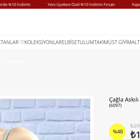
10 İndirim
Yeni Üyelere Özel %10 İndirim Fırsatı
Kapıda Öd
ATANLAR ♡
KOLEKSİYONLAR
ELBİSE
TULUM
TAKIM
ÜST GİYİM
ALT
are Yaka Atlet
Çağla Askılı
(6097)
₺29
%
40
₺