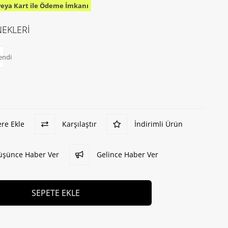
veya Kart ile Ödeme İmkanı
EKLERİ
endi
ere Ekle
Karşılaştır
İndirimli Ürün
Düşünce Haber Ver
Gelince Haber Ver