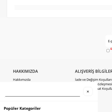
Ü
e
HAKKIMIZDA
ALIŞVERİŞ BİLGİLER
Hakkımızda
İade ve Değişim Koşulları
Gizlilik Politikası
Mesafeli Satış Sözleşmesi
KVKK Hakkında Bilgilendirme
Kargo ve Teslimat Koşulla
✕
İletişim
Takipte Kal
Popüler Kategoriler
Instagram
Facebook
TikTok