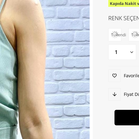
Kapıda Nakit 
İndirim
RENK SEÇEN
Tükendi
Tük
Favoril
Fiyat 