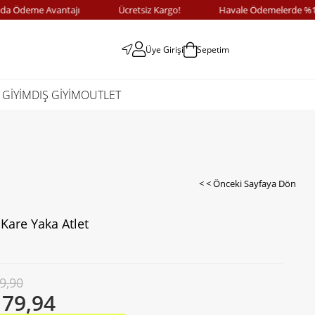
eme Avantajı
Ücretsiz Kargo!
Havale Ödemelerde %10 İndi
Üye Girişi
Sepetim
 GİYİM
DIŞ GİYİM
OUTLET
< < Önceki Sayfaya Dön
 Kare Yaka Atlet
9,90
179,94