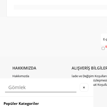
Ü
e
HAKKIMIZDA
ALIŞVERİŞ BİLGİLER
Hakkımızda
İade ve Değişim Koşulları
Gizlilik Politikası
Mesafeli Satış Sözleşmesi
KVKK Hakkında Bilgilendirme
Kargo ve Teslimat Koşulla
✕
İletişim
Takipte Kal
Popüler Kategoriler
Instagram
Facebook
TikTok