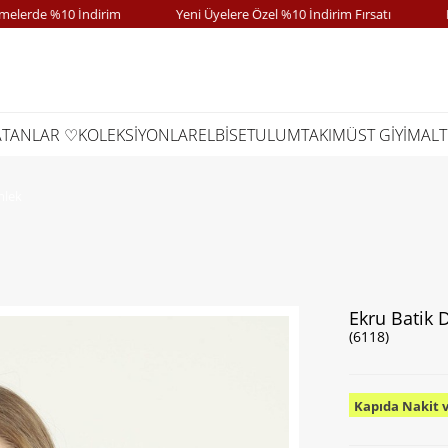
de %10 İndirim
Yeni Üyelere Özel %10 İndirim Fırsatı
Kapı
ATANLAR ♡
KOLEKSİYONLAR
ELBİSE
TULUM
TAKIM
ÜST GİYİM
ALT
mlek
Ekru Batik 
(6118)
Kapıda Nakit 