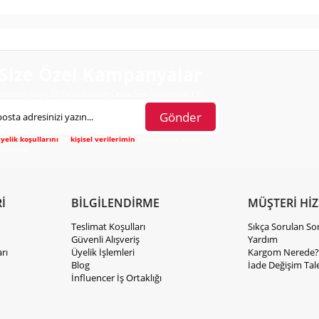
Size Özel Kampanyalar
Hemen Kayıt Ol Fırsatlardan Önce Sen Haberdar Ol!
Gönder
yelik koşullarını
ve
kişisel verilerimin
korunmasını kabul
diyorum.
İ
BİLGİLENDİRME
MÜŞTERİ Hİ
Teslimat Koşulları
Sıkça Sorulan So
Güvenli Alışveriş
Yardım
rı
Üyelik İşlemleri
Kargom Nerede?
Blog
İade Değişim Tal
İnfluencer İş Ortaklığı