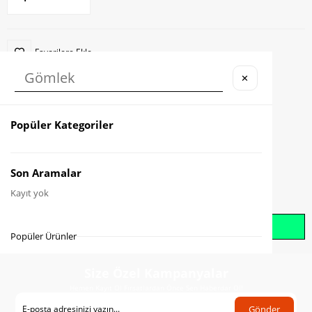
Favorilere Ekle
✕
Karşılaştır
Fiyat Düşünce Haber Ver
Popüler Kategoriler
Gelince Haber Ver
Son Aramalar
Kayıt yok
Whatsapp İle Sipariş Oluştur
Popüler Ürünler
Size Özel Kampanyalar
Hemen Kayıt Ol Fırsatlardan Önce Sen Haberdar Ol!
Gönder