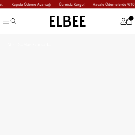
Kapıda Ödeme Avantajı
Ücretsiz Kargo!
Havale Ödemelerde %10 İn
Mavi Fermuarlı Kalın Askılı Keten Elbise