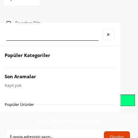
Favorilere Ekle
✕
Karşılaştır
Fiyat Düşünce Haber Ver
Popüler Kategoriler
Gelince Haber Ver
Son Aramalar
Kayıt yok
Whatsapp İle Sipariş Oluştur
Popüler Ürünler
Size Özel Kampanyalar
Hemen Kayıt Ol Fırsatlardan Önce Sen Haberdar Ol!
Gönder