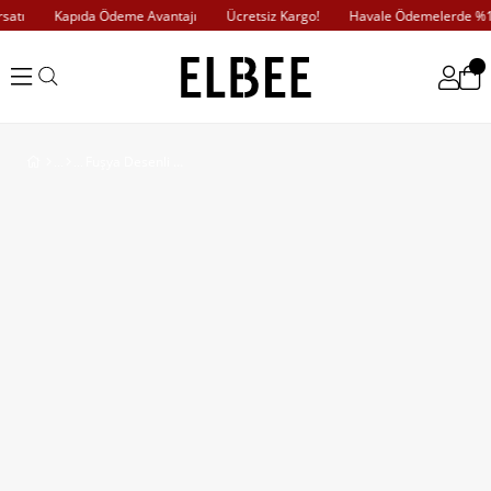
atı
Kapıda Ödeme Avantajı
Ücretsiz Kargo!
Havale Ödemelerde %10 
Fuşya Desenli ve Büzgülü Elbise