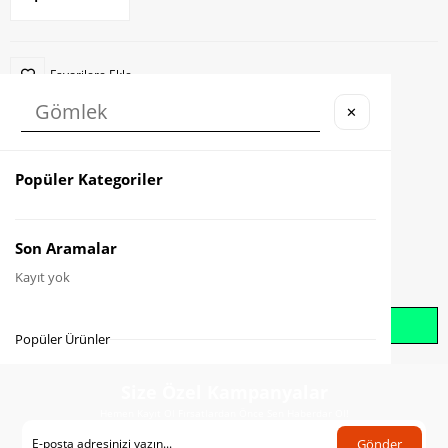
Favorilere Ekle
✕
Karşılaştır
Fiyat Düşünce Haber Ver
Popüler Kategoriler
Gelince Haber Ver
Son Aramalar
Kayıt yok
Whatsapp İle Sipariş Oluştur
Popüler Ürünler
Size Özel Kampanyalar
Hemen Kayıt Ol Fırsatlardan Önce Sen Haberdar Ol!
Gönder