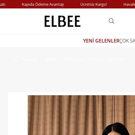
Kapıda Ödeme Avantajı
Ücretsiz Kargo!
Havale Öde
YENİ GELENLER
ÇOK S
Anasayfa
Elbise
Gri Büzgülü Madonna Yaka Elbise