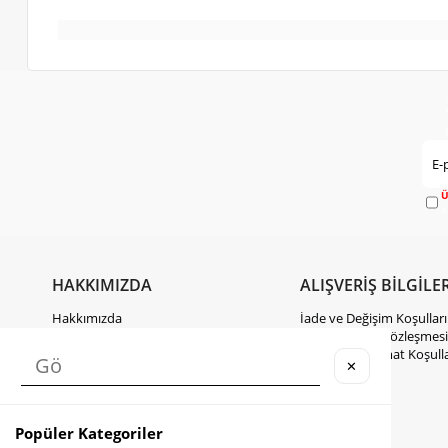
Ü
e
HAKKIMIZDA
ALIŞVERİŞ BİLGİLER
Hakkımızda
İade ve Değişim Koşulları
Gizlilik Politikası
Mesafeli Satış Sözleşmesi
KVKK Hakkında Bilgilendirme
Kargo ve Teslimat Koşulla
✕
İletişim
Takipte Kal
Popüler Kategoriler
Instagram
Facebook
TikTok