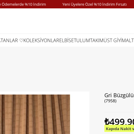
melerde %10 İndirim
Yeni Üyelere Özel %10 İndirim Fırsatı
ATANLAR ♡
KOLEKSİYONLAR
ELBİSE
TULUM
TAKIM
ÜST GİYİM
ALT
Gri Büzgül
(7958)
₺499,9
Kapıda Nakit 