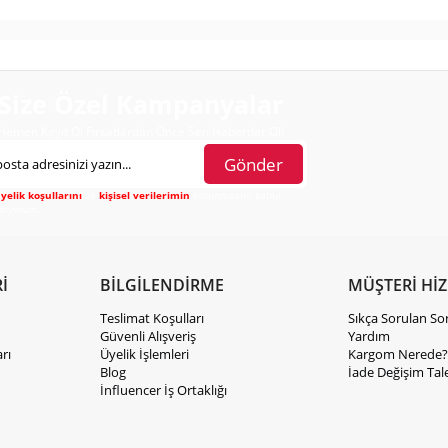
Size Özel Kampanyalar
Hemen Kayıt Ol Fırsatlardan Önce Sen Haberdar Ol!
Gönder
yelik koşullarını
ve
kişisel verilerimin
korunmasını kabul
diyorum.
İ
BİLGİLENDİRME
MÜŞTERİ Hİ
Teslimat Koşulları
Sıkça Sorulan So
Güvenli Alışveriş
Yardım
rı
Üyelik İşlemleri
Kargom Nerede?
Blog
İade Değişim Tal
İnfluencer İş Ortaklığı