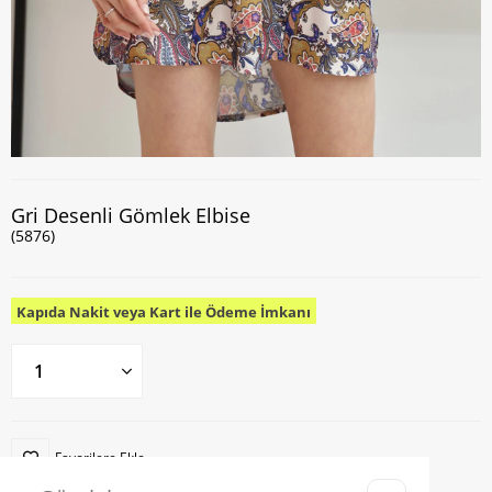
Gri Desenli Gömlek Elbise
(5876)
Kapıda Nakit veya Kart ile Ödeme İmkanı
Favorilere Ekle