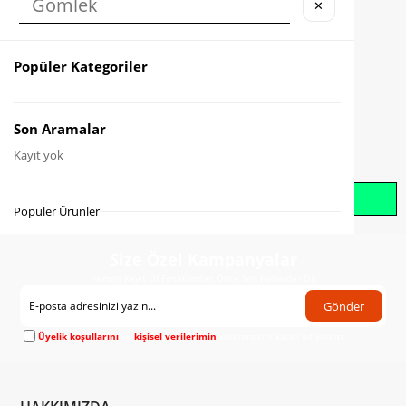
✕
Karşılaştır
Fiyat Düşünce Haber Ver
Popüler Kategoriler
Gelince Haber Ver
Son Aramalar
Kayıt yok
Whatsapp İle Sipariş Oluştur
Popüler Ürünler
Size Özel Kampanyalar
Hemen Kayıt Ol Fırsatlardan Önce Sen Haberdar Ol!
Gönder
Üyelik koşullarını
ve
kişisel verilerimin
korunmasını kabul ediyorum.