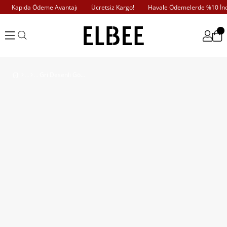
Kapıda Ödeme Avantajı
Ücretsiz Kargo!
Havale Ödemelerde %10 İndi
Gri Desenli Gömlek Elbise