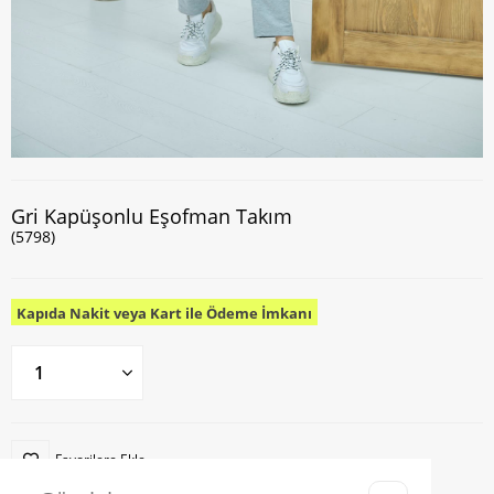
Gri Kapüşonlu Eşofman Takım
(5798)
Kapıda Nakit veya Kart ile Ödeme İmkanı
Favorilere Ekle