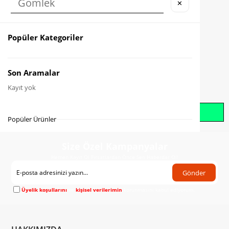
✕
Karşılaştır
Fiyat Düşünce Haber Ver
Popüler Kategoriler
Gelince Haber Ver
Son Aramalar
Kayıt yok
Whatsapp İle Sipariş Oluştur
Popüler Ürünler
Size Özel Kampanyalar
Hemen Kayıt Ol Fırsatlardan Önce Sen Haberdar Ol!
Gönder
Üyelik koşullarını
ve
kişisel verilerimin
korunmasını kabul ediyorum.