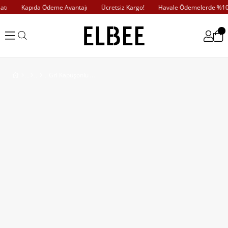
ı
Kapıda Ödeme Avantajı
Ücretsiz Kargo!
Havale Ödemelerde %10 İ
Gri Kapüşonlu Eşofman Takım