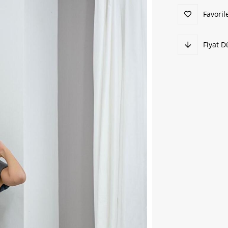
Favoril
Fiyat 