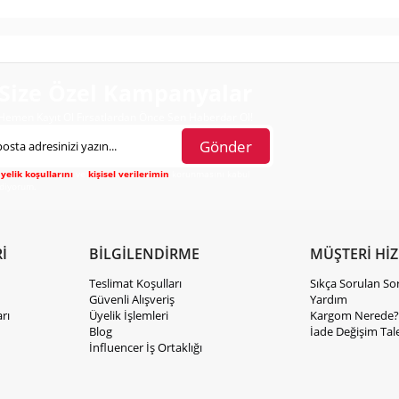
Size Özel Kampanyalar
Hemen Kayıt Ol Fırsatlardan Önce Sen Haberdar Ol!
Gönder
yelik koşullarını
ve
kişisel verilerimin
korunmasını kabul
diyorum.
İ
BİLGİLENDİRME
MÜŞTERİ Hİ
Teslimat Koşulları
Sıkça Sorulan So
Güvenli Alışveriş
Yardım
rı
Üyelik İşlemleri
Kargom Nerede?
Blog
İade Değişim Tal
İnfluencer İş Ortaklığı