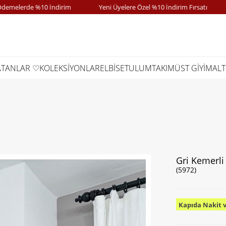
lerde %10 İndirim
Yeni Üyelere Özel %10 İndirim Fırsatı
K
ATANLAR ♡
KOLEKSİYONLAR
ELBİSE
TULUM
TAKIM
ÜST GİYİM
ALT
Gri Kemerli
(5972)
Kapıda Nakit 