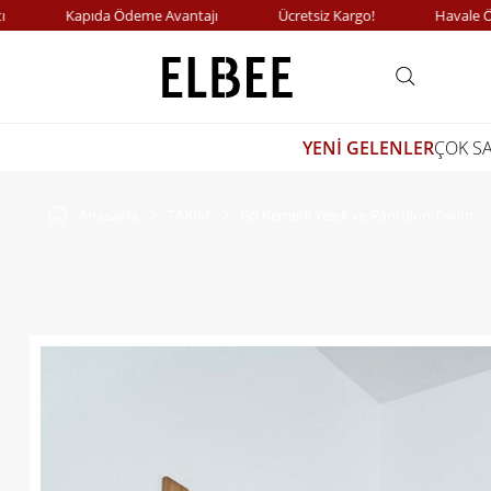
Kapıda Ödeme Avantajı
Ücretsiz Kargo!
Havale Ödeme
YENİ GELENLER
ÇOK S
Anasayfa
TAKIM
Gri Kemerli Yelek ve Pantolon Takım