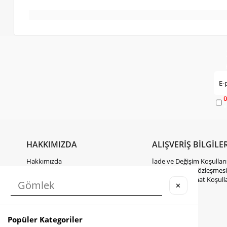
Ü
e
HAKKIMIZDA
ALIŞVERİŞ BİLGİLER
Hakkımızda
İade ve Değişim Koşulları
Gizlilik Politikası
Mesafeli Satış Sözleşmesi
KVKK Hakkında Bilgilendirme
Kargo ve Teslimat Koşulla
✕
İletişim
Takipte Kal
Popüler Kategoriler
Instagram
Facebook
TikTok