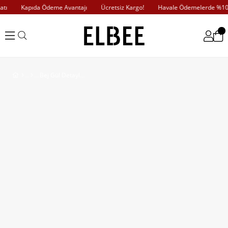
ı
Kapıda Ödeme Avantajı
Ücretsiz Kargo!
Havale Ödemelerde %10 İn
Bej Gül Detaylı Scuba Elbise