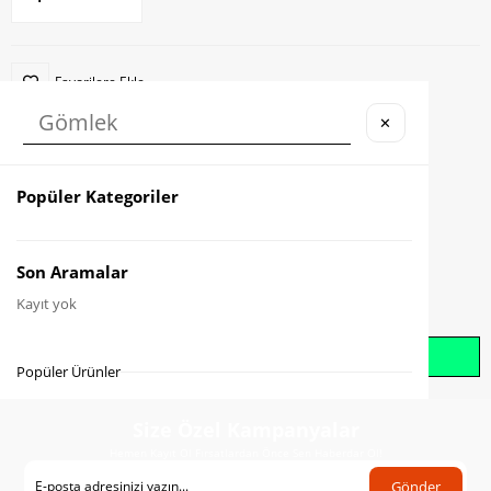
Favorilere Ekle
✕
Karşılaştır
Fiyat Düşünce Haber Ver
Popüler Kategoriler
Gelince Haber Ver
Son Aramalar
Kayıt yok
Whatsapp İle Sipariş Oluştur
Popüler Ürünler
Size Özel Kampanyalar
Hemen Kayıt Ol Fırsatlardan Önce Sen Haberdar Ol!
Gönder