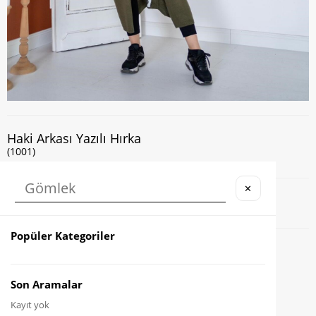
Haki Arkası Yazılı Hırka
(1001)
✕
Kapıda Nakit veya Kart ile Ödeme İmkanı
Popüler Kategoriler
Favorilere Ekle
Karşılaştır
Son Aramalar
Kayıt yok
Fiyat Düşünce Haber Ver