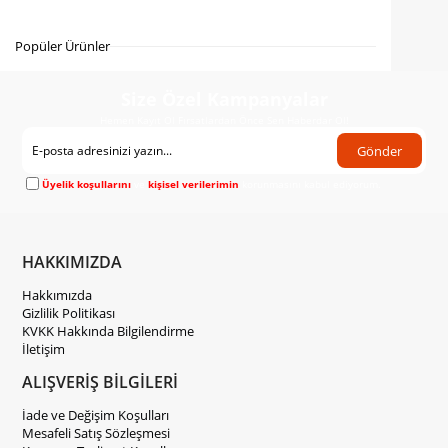
Gelince Haber Ver
Popüler Ürünler
Size Özel Kampanyalar
Hemen Kayıt Ol Fırsatlardan Önce Sen Haberdar Ol!
Gönder
Üyelik koşullarını
ve
kişisel verilerimin
korunmasını kabul ediyorum.
HAKKIMIZDA
Hakkımızda
Gizlilik Politikası
KVKK Hakkında Bilgilendirme
İletişim
ALIŞVERİŞ BİLGİLERİ
İade ve Değişim Koşulları
Mesafeli Satış Sözleşmesi