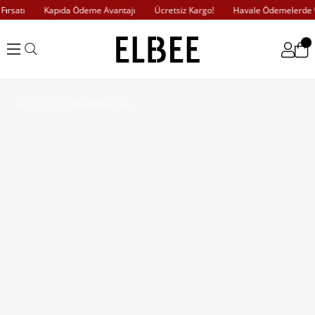
ırsatı
Kapıda Ödeme Avantajı
Ücretsiz Kargo!
Havale Ödemelerde %
Haki Arkası Yazılı Hırka