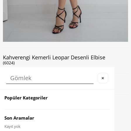
Kahverengi Kemerli Leopar Desenli Elbise
(6024)
✕
Kapıda Nakit veya Kart ile Ödeme İmkanı
Popüler Kategoriler
Favorilere Ekle
Karşılaştır
Son Aramalar
Kayıt yok
Fiyat Düşünce Haber Ver