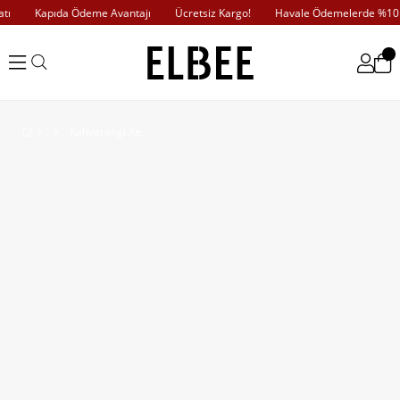
ı
Kapıda Ödeme Avantajı
Ücretsiz Kargo!
Havale Ödemelerde %10 İ
Kahverengi Kemerli Leopar Desenli Elbise