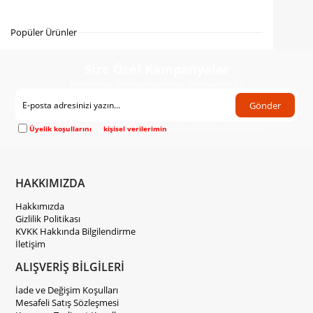
Gelince Haber Ver
Popüler Ürünler
Size Özel Kampanyalar
Hemen Kayıt Ol Fırsatlardan Önce Sen Haberdar Ol!
Gönder
Üyelik koşullarını
ve
kişisel verilerimin
korunmasını kabul ediyorum.
HAKKIMIZDA
Hakkımızda
Gizlilik Politikası
KVKK Hakkında Bilgilendirme
İletişim
ALIŞVERİŞ BİLGİLERİ
İade ve Değişim Koşulları
Mesafeli Satış Sözleşmesi