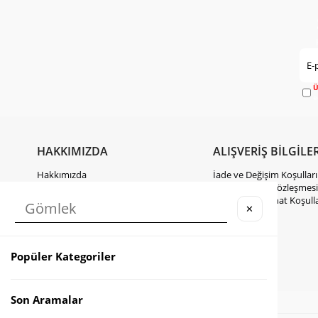
Ü
e
HAKKIMIZDA
ALIŞVERİŞ BİLGİLER
Hakkımızda
İade ve Değişim Koşulları
Gizlilik Politikası
Mesafeli Satış Sözleşmesi
KVKK Hakkında Bilgilendirme
Kargo ve Teslimat Koşulla
✕
İletişim
Takipte Kal
Popüler Kategoriler
Instagram
Facebook
TikTok
Son Aramalar