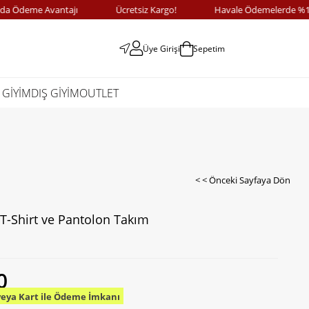
deme Avantajı
Ücretsiz Kargo!
Havale Ödemelerde %10 İnd
Üye Girişi
Sepetim
 GİYİM
DIŞ GİYİM
OUTLET
< < Önceki Sayfaya Dön
T-Shirt ve Pantolon Takım
0
veya Kart ile Ödeme İmkanı