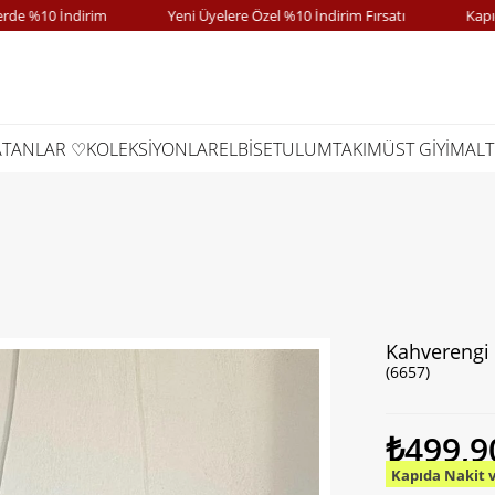
%10 İndirim
Yeni Üyelere Özel %10 İndirim Fırsatı
Kapıda Ö
ATANLAR ♡
KOLEKSİYONLAR
ELBİSE
TULUM
TAKIM
ÜST GİYİM
ALT
Kahverengi 
(6657)
₺499,9
Kapıda Nakit 