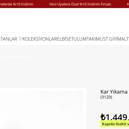
de %10 İndirim
Yeni Üyelere Özel %10 İndirim Fırsatı
Kapıd
ATANLAR ♡
KOLEKSİYONLAR
ELBİSE
TULUM
TAKIM
ÜST GİYİM
ALT
açlı Jeans Pantolon
Kar Yıkama 
(3120)
₺1.449
Kapıda Nakit 