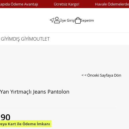
a Ödeme Avantajı
Ücretsiz Kargo!
Havale Ödemelerde %10
Üye Girişi
Sepetim
 GİYİM
DIŞ GİYİM
OUTLET
< < Önceki Sayfaya Dön
Yan Yırtmaçlı Jeans Pantolon
,90
veya Kart ile Ödeme İmkanı