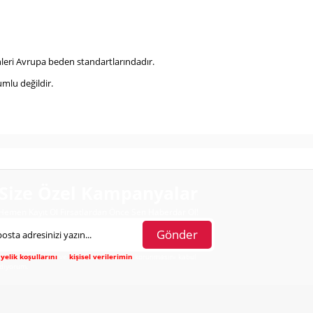
eri Avrupa beden standartlarındadır.
mlu değildir.
Size Özel Kampanyalar
Hemen Kayıt Ol Fırsatlardan Önce Sen Haberdar Ol!
Gönder
yelik koşullarını
ve
kişisel verilerimin
korunmasını kabul
diyorum.