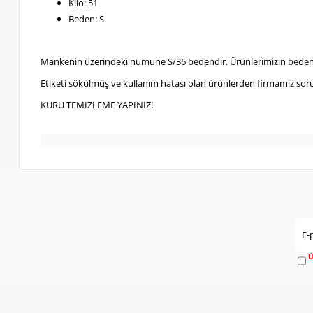
Kilo: 51
Beden: S
Mankenin üzerindeki numune S/36 bedendir. Ürünlerimizin bedenl
Etiketi sökülmüş ve kullanım hatası olan ürünlerden firmamız soru
KURU TEMİZLEME YAPINIZ!
Ü
e