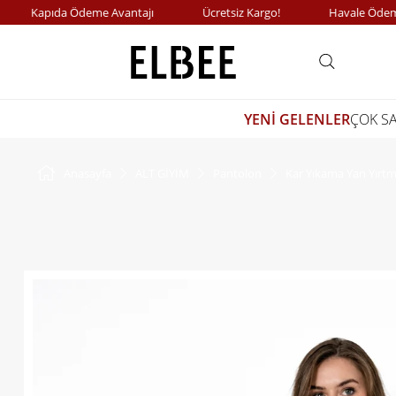
Kapıda Ödeme Avantajı
Ücretsiz Kargo!
Havale Ödemeler
YENİ GELENLER
ÇOK S
Anasayfa
ALT GİYİM
Pantolon
Kar Yıkama Yan Yırtm