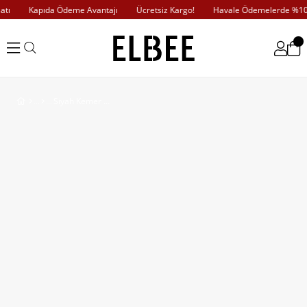
ı
Kapıda Ödeme Avantajı
Ücretsiz Kargo!
Havale Ödemelerde %10 İ
Siyah Kemer Detaylı Astarlı Kat Kat Dantel Elbise