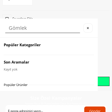
Favorilere Ekle
✕
Karşılaştır
Fiyat Düşünce Haber Ver
Popüler Kategoriler
Gelince Haber Ver
Son Aramalar
Kayıt yok
Whatsapp İle Sipariş Oluştur
Popüler Ürünler
Size Özel Kampanyalar
Hemen Kayıt Ol Fırsatlardan Önce Sen Haberdar Ol!
Gönder