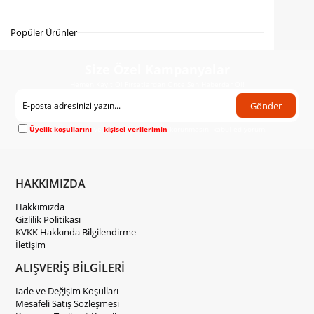
Gelince Haber Ver
Popüler Ürünler
Size Özel Kampanyalar
Hemen Kayıt Ol Fırsatlardan Önce Sen Haberdar Ol!
Gönder
Üyelik koşullarını
ve
kişisel verilerimin
korunmasını kabul ediyorum.
HAKKIMIZDA
Hakkımızda
Gizlilik Politikası
KVKK Hakkında Bilgilendirme
İletişim
ALIŞVERİŞ BİLGİLERİ
İade ve Değişim Koşulları
Mesafeli Satış Sözleşmesi