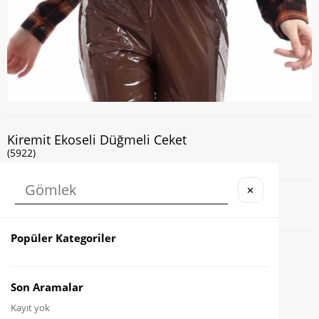
Kiremit Ekoseli Düğmeli Ceket
(5922)
✕
Kapıda Nakit veya Kart ile Ödeme İmkanı
Popüler Kategoriler
Favorilere Ekle
Karşılaştır
Son Aramalar
Kayıt yok
Fiyat Düşünce Haber Ver