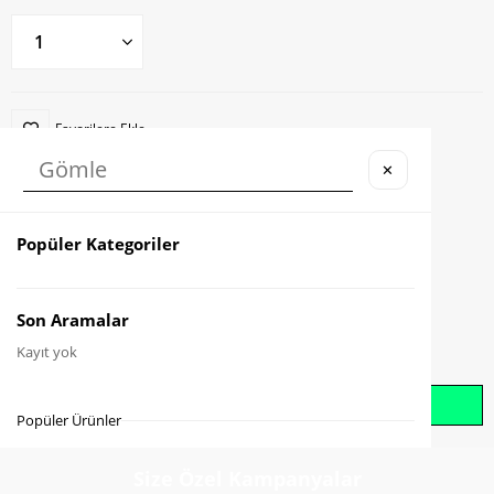
Favorilere Ekle
✕
Karşılaştır
Fiyat Düşünce Haber Ver
Popüler Kategoriler
Gelince Haber Ver
Son Aramalar
Kayıt yok
Whatsapp İle Sipariş Oluştur
Popüler Ürünler
Size Özel Kampanyalar