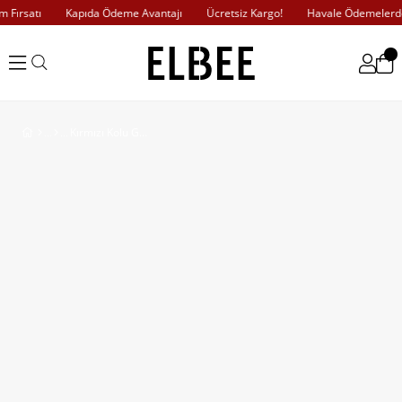
Fırsatı
Kapıda Ödeme Avantajı
Ücretsiz Kargo!
Havale Ödemelerde 
Kırmızı Kolu Garnili İşleme Detaylı Elbise