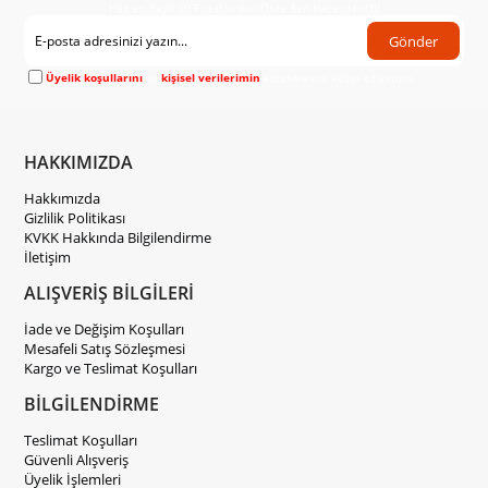
Hemen Kayıt Ol Fırsatlardan Önce Sen Haberdar Ol!
Gönder
Üyelik koşullarını
ve
kişisel verilerimin
korunmasını kabul ediyorum.
HAKKIMIZDA
Hakkımızda
Gizlilik Politikası
KVKK Hakkında Bilgilendirme
İletişim
ALIŞVERİŞ BİLGİLERİ
İade ve Değişim Koşulları
Mesafeli Satış Sözleşmesi
Kargo ve Teslimat Koşulları
BİLGİLENDİRME
Teslimat Koşulları
Güvenli Alışveriş
Üyelik İşlemleri