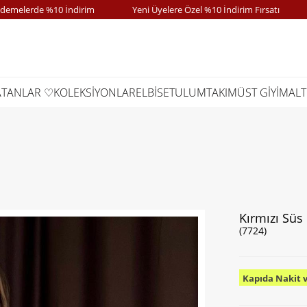
lerde %10 İndirim
Yeni Üyelere Özel %10 İndirim Fırsatı
Ka
ATANLAR ♡
KOLEKSİYONLAR
ELBİSE
TULUM
TAKIM
ÜST GİYİM
ALT
Kırmızı Süs 
(7724)
Kapıda Nakit 