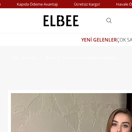
Kapıda Ödeme Avantajı
Ücretsiz Kargo!
Havale Ödeme
YENİ GELENLER
ÇOK S
Anasayfa
Elbise
Kırmızı Süs Cepli Sıfır Kol Elbise