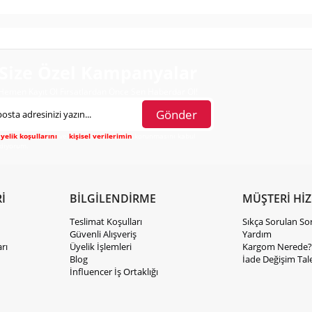
Size Özel Kampanyalar
Hemen Kayıt Ol Fırsatlardan Önce Sen Haberdar Ol!
Gönder
yelik koşullarını
ve
kişisel verilerimin
korunmasını kabul
diyorum.
İ
BİLGİLENDİRME
MÜŞTERİ Hİ
Teslimat Koşulları
Sıkça Sorulan So
Güvenli Alışveriş
Yardım
rı
Üyelik İşlemleri
Kargom Nerede?
Blog
İade Değişim Tal
İnfluencer İş Ortaklığı