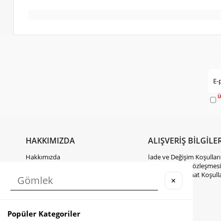
Ü
e
HAKKIMIZDA
ALIŞVERİŞ BİLGİLER
Hakkımızda
İade ve Değişim Koşulları
Gizlilik Politikası
Mesafeli Satış Sözleşmesi
KVKK Hakkında Bilgilendirme
Kargo ve Teslimat Koşulla
✕
İletişim
Takipte Kal
Popüler Kategoriler
Instagram
Facebook
TikTok